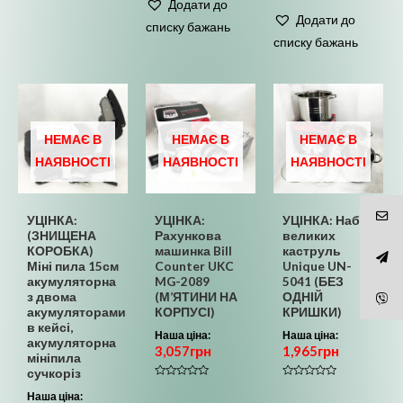
в
Додати до
з
0
5
Додати до
з
списку бажань
5
списку бажань
НЕМАЄ В
НЕМАЄ В
НЕМАЄ В
НАЯВНОСТІ
НАЯВНОСТІ
НАЯВНОСТІ
УЦІНКА:
УЦІНКА:
УЦІНКА: Набір
(ЗНИЩЕНА
Рахункова
великих
КОРОБКА)
машинка Bill
каструль
Міні пила 15см
Counter UKC
Unique UN-
акумуляторна
MG-2089
5041 (БЕЗ
з двома
(М’ЯТИНИ НА
ОДНІЙ
акумуляторами
КОРПУСІ)
КРИШКИ)
в кейсі,
Наша ціна:
Наша ціна:
акумуляторна
3,057
грн
1,965
грн
мініпила
сучкоріз
Оцінено
Оцінено
Наша ціна:
в
в