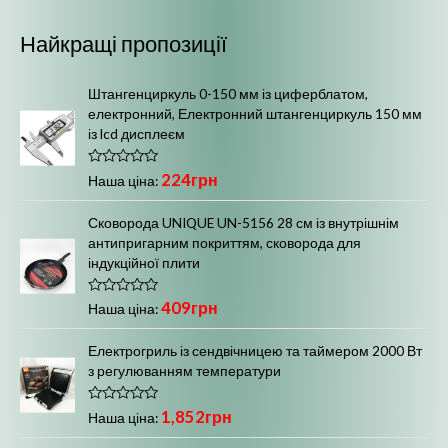
м
і
Найкращі пропозиції
а
л
л
ь
Штангенциркуль 0-150 мм із циферблатом,
ь
ш
електронний, Електронний штангенциркуль 150 мм
із lcd дисплеєм
н
а
а
ц
О
224
грн
Наша ціна:
ц
ц
і
і
н
Сковорода UNIQUE UN-5156 28 см із внутрішнім
і
н
е
антипригарним покриттям, сковорода для
н
н
а
о
індукційної плити
в
а
0
з
О
409
грн
5
Наша ціна:
ц
і
н
Електрогриль із сендвічницею та таймером 2000 Вт
е
з регулюванням температури
н
о
в
0
О
1,852
грн
Наша ціна:
з
ц
5
і