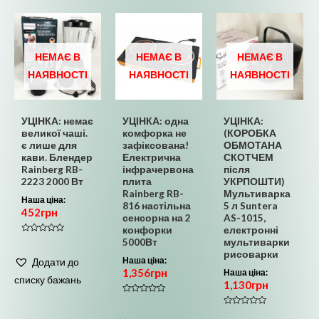
НЕМАЄ В
НЕМАЄ В
НЕМАЄ В
НАЯВНОСТІ
НАЯВНОСТІ
НАЯВНОСТІ
УЦІНКА: немає
УЦІНКА: одна
УЦІНКА:
великої чаші.
комфорка не
(КОРОБКА
є лише для
зафіксована!
ОБМОТАНА
кави. Блендер
Електрична
СКОТЧЕМ
Rainberg RB-
інфрачервона
після
2223 2000 Вт
плита
УКРПОШТИ)
Rainberg RB-
Мультиварка
Наша ціна:
816 настільна
5 л Suntera
452
грн
сенсорна на 2
AS-1015,
конфорки
електронні
Оцінено
5000Вт
мультиварки
в
рисоварки
0
Наша ціна:
Додати до
з
1,356
грн
5
Наша ціна:
списку бажань
1,130
грн
Оцінено
в
Оцінено
0