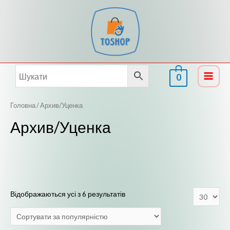
Перейти
до
вмісту
0
Main
Menu
Головна
/ Архив/Уценка
Архив/Уценка
Відображаються усі з 6 результатів