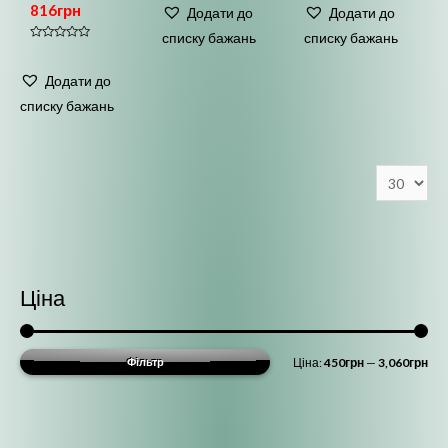
0
0
816
грн
Додати до
Додати до
з
з
5
5
списку бажань
списку бажань
Оцінено
в
0
Додати до
з
5
списку бажань
Ціна
М
Н
Фільтр
Ціна:
450грн
—
3,060грн
і
а
н
й
і
б