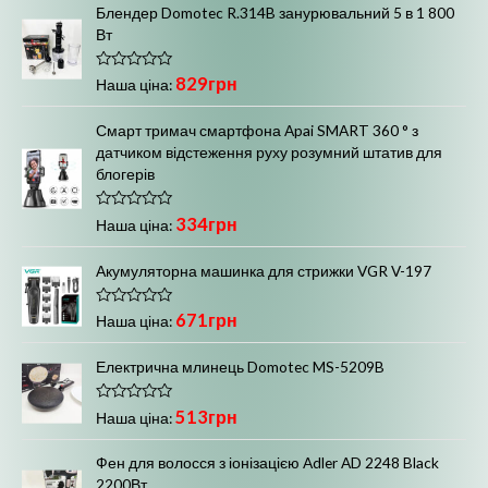
н
Блендер Domotec R.314B занурювальний 5 в 1 800
е
Вт
н
о
в
0
О
829
грн
Наша ціна:
з
ц
5
і
н
Смарт тримач смартфона Apai SMART 360 ° з
е
датчиком відстеження руху розумний штатив для
н
о
блогерів
в
0
з
О
334
грн
5
Наша ціна:
ц
і
н
Акумуляторна машинка для стрижки VGR V-197
е
н
о
О
671
грн
в
Наша ціна:
ц
0
і
з
н
5
Електрична млинець Domotec MS-5209B
е
н
о
О
513
грн
в
Наша ціна:
ц
0
і
з
н
5
Фен для волосся з іонізацією Adler AD 2248 Black
е
2200Вт
н