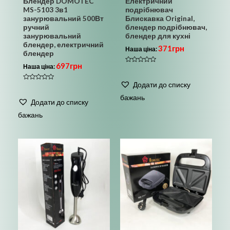
Блендер DOMOTEC
Електричний
MS-5103 3в1
подрібнювач
занурювальний 500Вт
Блискавка Original,
ручний
блендер подрібнювач,
занурювальний
блендер для кухні
блендер, електричний
371
грн
Наша ціна:
блендер
697
грн
Наша ціна:
Оцінено
в
0
Додати до списку
з
Оцінено
5
в
бажань
0
Додати до списку
з
5
бажань