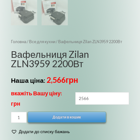
Головна
/
Все для кухни
/ Вафельниця Zilan ZLN3959 2200Вт
Вафельниця Zilan
ZLN3959 2200Вт
2,566
грн
Наша ціна:
вкажіть Вашу ціну:
грн
Вафельниця
Додати в кошик
Zilan
ZLN3959
Додати до списку бажань
2200Вт