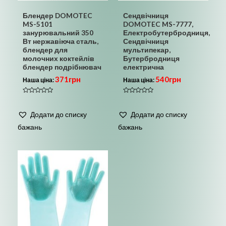
Блендер DOMOTEC
Сендвічниця
MS-5101
DOMOTEC MS-7777,
занурювальний 350
Електробутербродниця,
Вт нержавіюча сталь,
Сендвічниця
блендер для
мультипекар,
молочних коктейлів
Бутербродниця
блендер подрібнювач
електрична
371
грн
540
грн
Наша ціна:
Наша ціна:
Оцінено
Оцінено
в
в
0
0
Додати до списку
Додати до списку
з
з
5
5
бажань
бажань