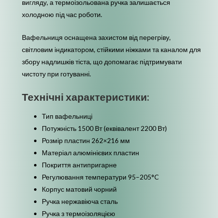
вигляду, а термоізольована ручка залишається
холодною під час роботи.
Вафельниця оснащена захистом від перегріву,
світловим індикатором, стійкими ніжками та каналом для
збору надлишків тіста, що допомагає підтримувати
чистоту при готуванні.
Технічні характеристики:
Тип вафельниці
Потужність 1500 Вт (еквівалент 2200 Вт)
Розмір пластин 262×216 мм
Матеріал алюмінієвих пластин
Покриття антипригарне
Регулювання температури 95–205°C
Корпус матовий чорний
Ручка нержавіюча сталь
Ручка з термоізоляцією