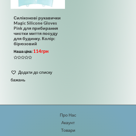
Силіконові рукавички
Magic Silicone Gloves
Pink для прибирання
чистки миття посуду
для будинку. Колір:
бірюзовий
114
грн
Наша ціна:
Оцінено
в
0
Додати до списку
з
5
бажань
Про Нас
Акаунт
Товари