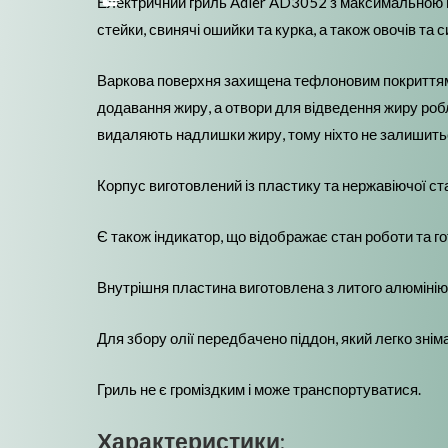
Електричний гриль Adler AD3052 з максимальною п
стейки, свинячі ошийки та курка, а також овочів та си
Варкова поверхня захищена тефлоновим покриттям, я
додавання жиру, а отвори для відведення жиру робл
видаляють надлишки жиру, тому ніхто не залишить
Корпус виготовлений із пластику та нержавіючої ста
Є також індикатор, що відображає стан роботи та го
Внутрішня пластина виготовлена ​​з литого алюміні
Для збору олії передбачено піддон, який легко знім
Гриль не є громіздким і може транспортуватися.
Характеристики: