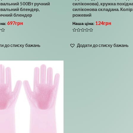
вальний 500Вт ручний
силіконова), кружка похідн
вальний блендер,
силіконова складана. Колір
ичний блендер
рожевий
697
грн
124
грн
іна:
Наша ціна:
Оцінено
в
0
и до списку бажань
Додати до списку бажань
з
5