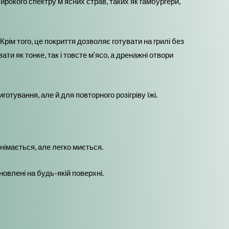
окого спектру м’ясних страв, таких як гамбургери,
ім того, це покриття дозволяє готувати на грилі без
и як тонке, так і товсте м’ясо, а дренажні отвори
тування, але й для повторного розігріву їжі.
німається, але легко миється.
новлені на будь-якій поверхні.