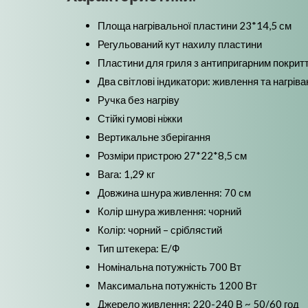
Площа нагрівальної пластини 23*14,5 см
Регульований кут нахилу пластини
Пластини для гриля з антипригарним покрит
Два світлові індикатори: живлення та нагрів
Ручка без нагріву
Стійкі гумові ніжки
Вертикальне зберігання
Розміри пристрою 27*22*8,5 см
Вага: 1,29 кг
Довжина шнура живлення: 70 см
Колір шнура живлення: чорний
Колір: чорний – сріблястий
Тип штекера: Е/Ф
Номінальна потужність 700 Вт
Максимальна потужність 1200 Вт
Джерело живлення: 220-240 В ~ 50/60 год