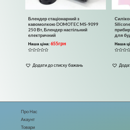
Блендер стаціонарний з
Силіко
кавомолкою DOMOTEC MS-9099
Silicon
250 Вт, Блендер настільний
прибир
електричний
для бу
655
грн
Наша ціна:
Наша ц
Оцінено
Оцінено
в
в
0
0
Додати до списку бажань
Додат
з
з
5
5
Про Нас
Акаунт
Товари