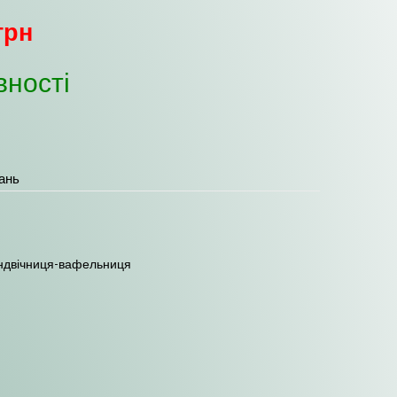
грн
вності
ань
ндвічниця-вафельниця