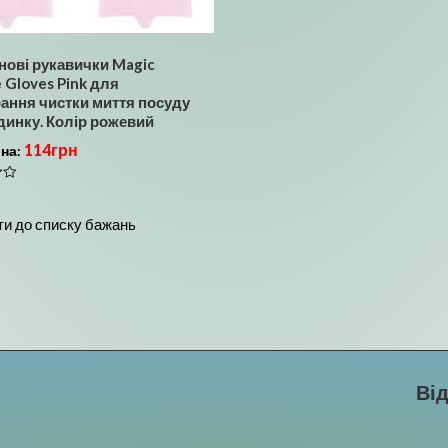
нові рукавички Magic
e Gloves Pink для
ання чистки миття посуду
динку. Колір рожевий
114
грн
іна:
и до списку бажань
Ві