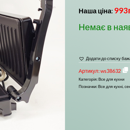
993
Наша ціна:
Немає в ная
Додати до списку баж
Артикул:
ws38632
Категорія:
Все для кухни
Позначки:
Все для кухні
,
се