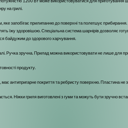
отужністю 1200 Вт може використовуватися для приготування шир
ру на грилі.
ке запобігає прилипанню до поверхні та полегшує прибирання. Кр
ять їжу здоровішою. Спеціальна система шарнірів дозволяє готуват
ся байдужим до здорового харчування.
лі. Ручка зручна. Прилад можна використовувати не лише для приго
товності продукту.
ю, має антипригарне покриття та ребристу поверхню. Пластина не з
ається. Ніжки гриля виготовлені з гуми та можуть бути зручно вста