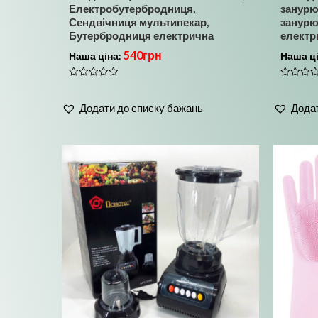
Електробутербродниця,
занурю
Сендвічниця мультипекар,
занурю
Бутербродниця електрична
електр
540
грн
Наша ціна:
Наша ц
Оцінено
Оцінено
в
в
0
0
Додати до списку бажань
Додат
з
з
5
5