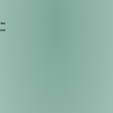
тям
ання