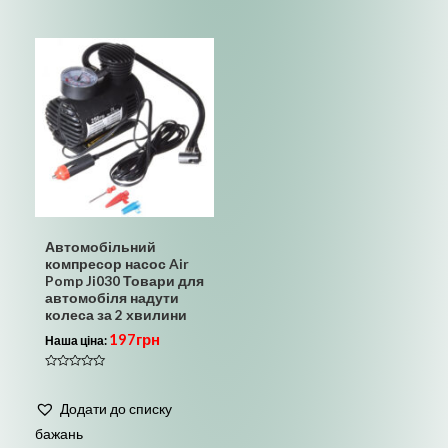
Автомобільний
компресор насос Air
Pomp Ji030 Товари для
автомобіля надути
колеса за 2 хвилини
197
грн
Наша ціна:
Оцінено
в
0
Додати до списку
з
5
бажань