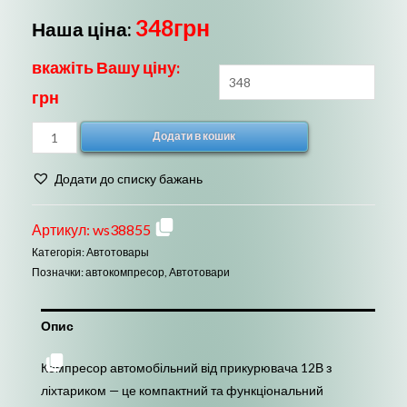
348
грн
Наша ціна:
вкажіть Вашу ціну:
грн
Компресор
Додати в кошик
автомобільний
12В
Додати до списку бажань
від
прикурювача
Артикул:
ws38855
з
Категорія:
Автотовары
ліхтариком
Позначки:
автокомпресор
,
Автотовари
для
накачування
Опис
шин
кількість
Компресор автомобільний від прикурювача 12В з
ліхтариком — це компактний та функціональний