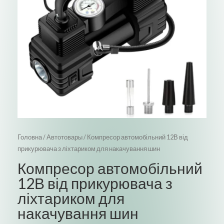
Головна
/
Автотовары
/ Компресор автомобільний 12В від
прикурювача з ліхтариком для накачування шин
Компресор автомобільний
12В від прикурювача з
ліхтариком для
накачування шин