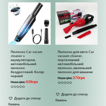
Пилосос Car vacum
Пилосос для авто Car
cleaner з
vacuum cleaner,
акумулятором,
портативний
автомобільний
автомобільний
пилосос
пилосос, маленький
бездротовий. Колір:
пилосос для машини
чорний
270
грн
Наша ціна:
438
грн
Наша ціна:
Оцінено
в
Оцінено
0
в
Додати до списку
з
0
5
Додати до списку
з
бажань
5
бажань