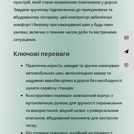
пристрій, який стане незамінним помічником у дорозі.
Завдяки зручному підключенню до прикурювача та
вбудованому ліхтарику, цей компресор забезпечує
комфорт і безпеку при накачуванні шин у будь-яких
умовах, включно з темним часом доби та екстреними
ситуаціями.
Ключові переваги
Практична користь: швидке та зручне накачування
автомобільних шин, велосипедних камер та
надувних виробів прямо в дорозі без необхідності
шукати сервісну станцію;
Конструктивні переваги: компактний корпус з
ергономічною ручкою для зручності перенесення
та використання, міцний шланг з універсальним
клапаном, вбудований манометр для контролю
тиску;
Що отримує покупець: надійний інструмент з