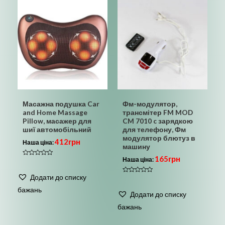
Масажна подушка Car
Фм-модулятор,
and Home Massage
трансмітер FM MOD
Pillow, масажер для
CM 7010 c зарядкою
шиї автомобільний
для телефону, Фм
модулятор блютуз в
412
грн
Наша ціна:
машину
165
грн
Наша ціна:
Оцінено
в
0
Додати до списку
з
Оцінено
5
в
бажань
0
Додати до списку
з
5
бажань