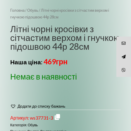
Головна
/
Обувь
/ Літні чорні кросівки з сітчастим верхом і
гнучкою підошвою 44р 28см
Літні чорні кросівки з
сітчастим верхом і гнучкою
підошвою 44р 28см
469
грн
Наша ціна:
Немає в наявності
Додати до списку бажань
Артикул:
ws37731-3
Категорія:
Обувь