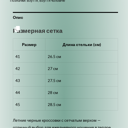
Позначки:
Взуття
,
Взуття чоловіче
Опис
Размерная сетка
Размер
Длина стельки (см)
41
26.5 см
42
27 см
43
27.5 см
44
28 см
45
28.5 см
Летние черные кроссовки с сетчатым верхом —
отличный выбор для ежедневного ношения в теплое