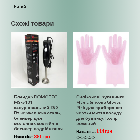
Китай
Схожі товари
Блендер DOMOTEC
Силіконові рукавички
MS-5101
Magic Silicone Gloves
занурювальний 350
Pink для прибирання
Вт нержавіюча сталь,
чистки миття посуду
блендер для
для будинку. Колір
молочних коктейлів
рожевий
блендер подрібнювач
114
грн
Наша ціна:
380
грн
Наша ціна: