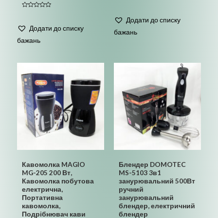
Оцінено
в
Оцінено
0
в
Додати до списку
з
0
5
Додати до списку
з
бажань
5
бажань
Кавомолка MAGIO
Блендер DOMOTEC
MG-205 200 Вт,
MS-5103 3в1
Кавомолка побутова
занурювальний 500Вт
електрична,
ручний
Портативна
занурювальний
кавомолка,
блендер, електричний
Подрібнювач кави
блендер