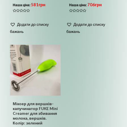
581
грн
706
грн
Наша ціна:
Наша ціна:
Оцінено
Оцінено
в
в
0
0
Додати до списку
Додати до списку
з
з
5
5
бажань
бажань
Міксер для вершків-
капучинатор FUKE Mini
Creamer для збивання
молока, вершків.
Колір: зелений