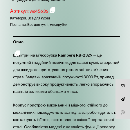
Артикул:
ws45636
Категорія:
Все для кухни
Позначки:
Все для кухні
,
мясорубки
Опис
Електрична м’ясорубка
Rainberg RB-2329 —
це
потужний і надійний помічник для вашої кухні, створений
для швидкого приготування різноманітних м’ясних
страв. Завдяки вражаючій потужності 3000 Вт, прилад
демонструє високу продуктивність, легко впораючись
навіть із великими обсягами м’яса.
Корпус пристрою виконаний із міцного, стійкого до
механічних пошкоджень пластику, а всі робочі деталі, що
контактують із їжею, виготовлені з якісної нержавіючої
сталі. Особливістю моделі є наявність функції реверсу