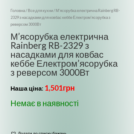
Головна
/
Все для кухни
/ М’ясорубка електрична Rainberg RB-
2329 з насадками для ковбас кеббе Електром’ясорубка з
реверсом 3000Вт
М’ясорубка електрична
Rainberg RB-2329 з
насадками для ковбас
кеббе Електром’ясорубка
з реверсом 3000Вт
1,501
грн
Наша ціна:
Немає в наявності
Додати до списку бажань