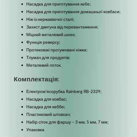
Насадка для приготування кебе;
Насадка для приготування домашньої ковбаси;
Ніж із нержавіючої сталі;
Захист двигуна від перевантаження;
Міцний металевий шнек;
Функція реверсу;
Протиковзкі прогумовані ніжки;
Тлумач для продуктів;
Металевий лоток.
Комплектація:
Електром’ясорубка Rainberg RB-2329;
Насадка для ковбас;
Насадка для кеббе;
Пластиковий штовхач;
Набір сіток для фаршу – 3 мм, 5 мм, 7 мм;
Упаковка