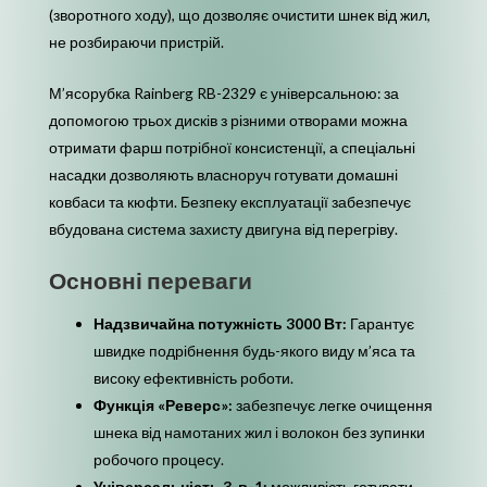
(зворотного ходу), що дозволяє очистити шнек від жил,
не розбираючи пристрій.
М’ясорубка Rainberg RB-2329 є універсальною: за
допомогою трьох дисків з різними отворами можна
отримати фарш потрібної консистенції, а спеціальні
насадки дозволяють власноруч готувати домашні
ковбаси та кюфти. Безпеку експлуатації забезпечує
вбудована система захисту двигуна від перегріву.
Основні переваги
Надзвичайна потужність 3000 Вт:
Гарантує
швидке подрібнення будь-якого виду м’яса та
високу ефективність роботи.
Функція «Реверс»:
забезпечує легке очищення
шнека від намотаних жил і волокон без зупинки
робочого процесу.
Універсальність 3-в-1:
можливість готувати