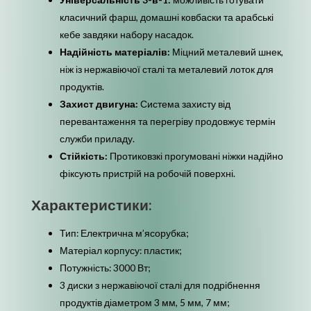
класичний фарш, домашні ковбаски та арабські
кебе завдяки набору насадок.
Надійність матеріалів:
Міцний металевий шнек,
ніж із нержавіючої сталі та металевий лоток для
продуктів.
Захист двигуна:
Система захисту від
перевантаження та перегріву продовжує термін
служби приладу.
Стійкість:
Протиковзкі прогумовані ніжки надійно
фіксують пристрій на робочій поверхні.
Характеристики:
Тип: Електрична м’ясорубка;
Матеріал корпусу: пластик;
Потужність: 3000 Вт;
3 диски з нержавіючої сталі для подрібнення
продуктів діаметром 3 мм, 5 мм, 7 мм;