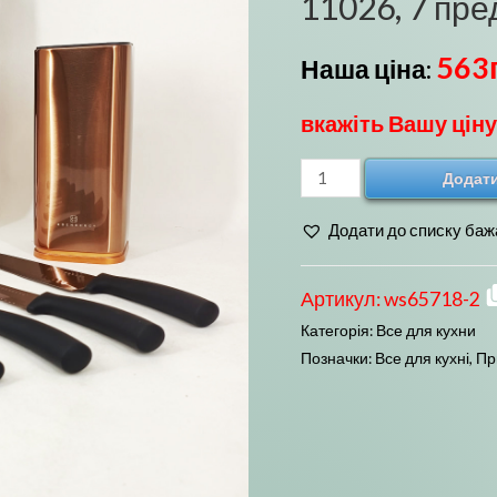
11026, 7 пр
563
Наша ціна:
вкажіть Вашу ціну
Набір
Додати
кухонних
Додати до списку баж
ножів
Edenberg
EB-
Артикул:
ws65718-2
11026,
Категорія:
Все для кухни
7
Позначки:
Все для кухні
,
Пр
предметів
Brown
кількість