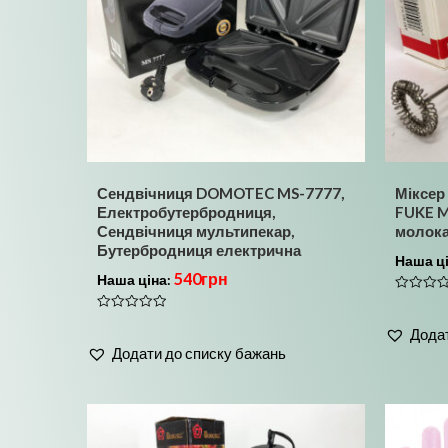
Сендвічниця DOMOTEC MS-7777,
Міксер
Електробутербродниця,
FUKE M
Сендвічниця мультипекар,
молока,
Бутербродниця електрична
Наша ц
540
грн
Наша ціна:
Оцінено
в
Оцінено
0
Додат
в
з
0
5
Додати до списку бажань
з
5