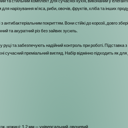
ий та стильний комплект для сучасної кухні, виконаний у елеган
ля нарізування м’яса, риби, овочів, фруктів, хліба та інших проду
і з антибактеріальним покриттям. Вони стійкі до корозії, довго збе
ий та акуратний різ без зайвих зусиль.
у руці та забезпечують надійний контроль при роботі. Підставка 
ні сучасний преміальний вигляд. Набір відмінно підходить як для д
ок, ножиці; 1,2 мм — універсальний, овочевий