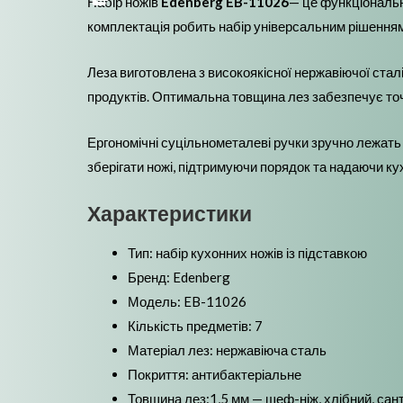
Набір ножів
Edenberg EB-11026
— це функціональн
комплектація робить набір універсальним рішенням д
Леза виготовлена ​​з високоякісної нержавіючої стал
продуктів. Оптимальна товщина лез забезпечує точн
Ергономічні суцільнометалеві ручки зручно лежать 
зберігати ножі, підтримуючи порядок та надаючи кух
Характеристики
Тип: набір кухонних ножів із підставкою
Бренд: Edenberg
Модель: EB-11026
Кількість предметів: 7
Матеріал лез: нержавіюча сталь
Покриття: антибактеріальне
Товщина лез:1,5 мм — шеф-ніж, хлібний, сант