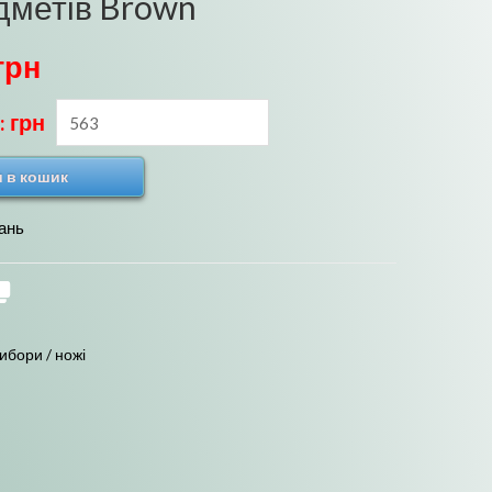
едметів Brown
грн
: грн
 в кошик
ань
ибори / ножі