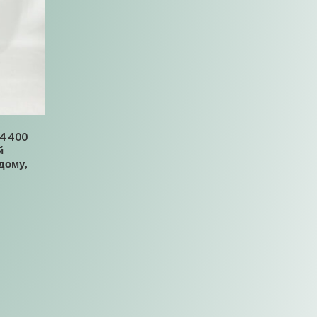
4 400
й
дому,