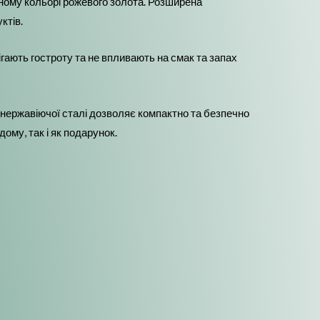
тному кольорі рожевого золота. Розширена
ктів.
рігають гостроту та не впливають на смак та запах
з нержавіючої сталі дозволяє компактно та безпечно
ому, так і як подарунок.