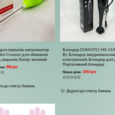
 для вершків-капучинатор
Блендер DOMOTEC MS-510
ini Creamer для збивання
Вт, Блендер занурювальни
 вершків. Колір: зелений
електричний, Блендер для 
Портативний блендер
88
грн
іна:
345
грн
Наша ціна:
Оцінено
и до списку бажань
в
0
Додати до списку бажань
з
5