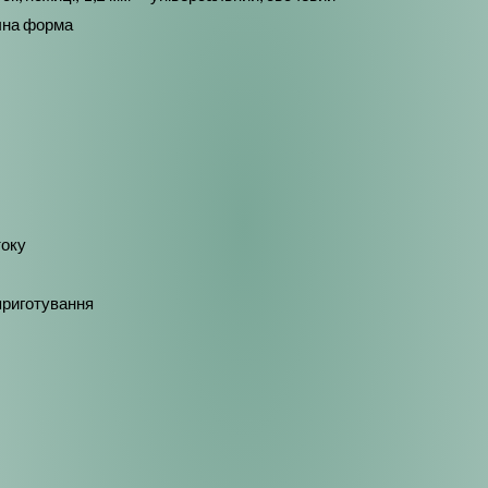
ічна форма
току
приготування