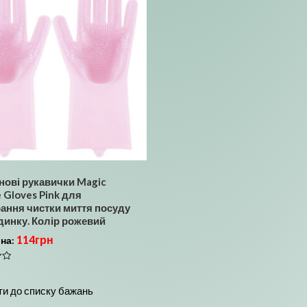
нові рукавички Magic
e Gloves Pink для
ання чистки миття посуду
динку. Колір рожевий
114
грн
іна:
и до списку бажань