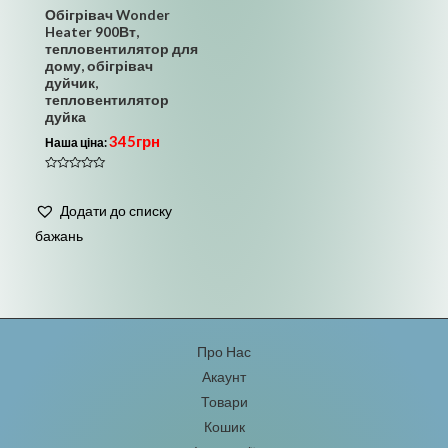
Обігрівач Wonder
Heater 900Вт,
тепловентилятор для
дому, обігрівач
дуйчик,
тепловентилятор
дуйка
345
грн
Наша ціна:
Оцінено
в
0
Додати до списку
з
5
бажань
Про Нас
Акаунт
Товари
Кошик