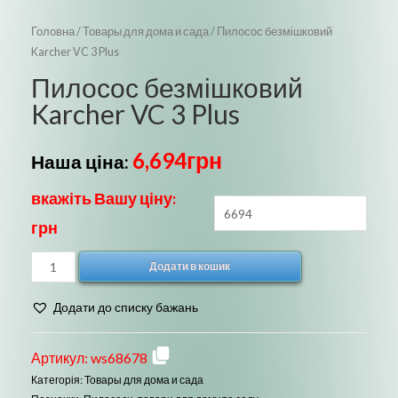
Головна
/
Товары для дома и сада
/ Пилосос безмішковий
Karcher VC 3 Plus
Пилосос безмішковий
Karcher VC 3 Plus
6,694
грн
Наша ціна:
вкажіть Вашу ціну:
грн
Пилосос
Додати в кошик
безмішковий
Karcher
Додати до списку бажань
VC
3
Артикул:
ws68678
Plus
Категорія:
Товары для дома и сада
кількість