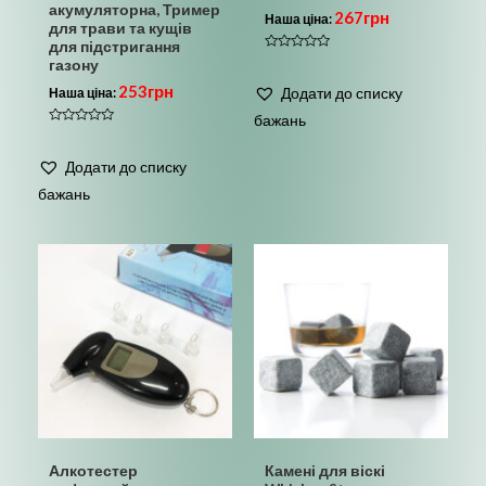
акумуляторна, Тример
267
грн
Наша ціна:
для трави та кущів
для підстригання
Оцінено
газону
в
0
253
грн
Додати до списку
Наша ціна:
з
5
бажань
Оцінено
в
0
Додати до списку
з
5
бажань
Алкотестер
Камені для віскі