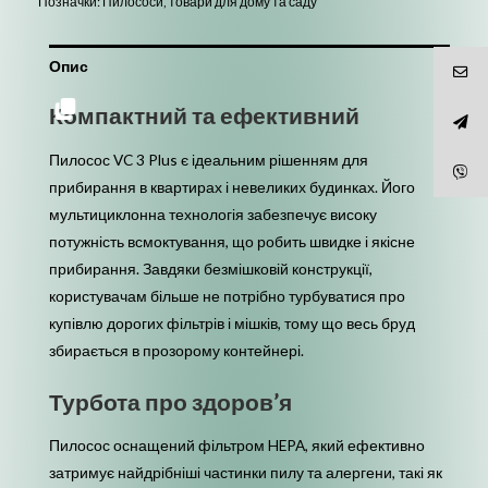
Позначки:
Пилососи
,
товари для дому та саду
Опис
Компактний та ефективний
Пилосос VC 3 Plus є ідеальним рішенням для
прибирання в квартирах і невеликих будинках. Його
мультициклонна технологія забезпечує високу
потужність всмоктування, що робить швидке і якісне
прибирання. Завдяки безмішковій конструкції,
користувачам більше не потрібно турбуватися про
купівлю дорогих фільтрів і мішків, тому що весь бруд
збирається в прозорому контейнері.
Турбота про здоров’я
Пилосос оснащений фільтром HEPA, який ефективно
затримує найдрібніші частинки пилу та алергени, такі як