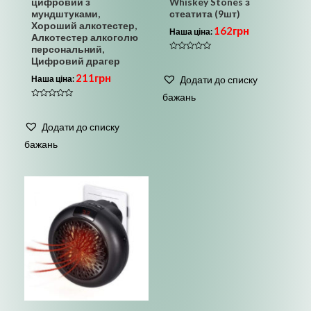
цифровий з
Whiskey Stones з
мундштуками,
стеатита (9шт)
Хороший алкотестер,
162
грн
Наша ціна:
Алкотестер алкоголю
персональний,
Оцінено
Цифровий драгер
в
0
211
грн
Додати до списку
Наша ціна:
з
5
бажань
Оцінено
в
0
Додати до списку
з
5
бажань