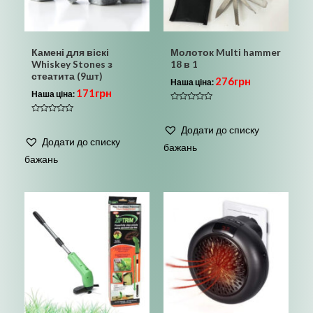
Камені для віскі
Молоток Multi hammer
Whiskey Stones з
18 в 1
стеатита (9шт)
276
грн
Наша ціна:
171
грн
Наша ціна:
Оцінено
в
Оцінено
0
в
Додати до списку
з
0
5
Додати до списку
з
бажань
5
бажань