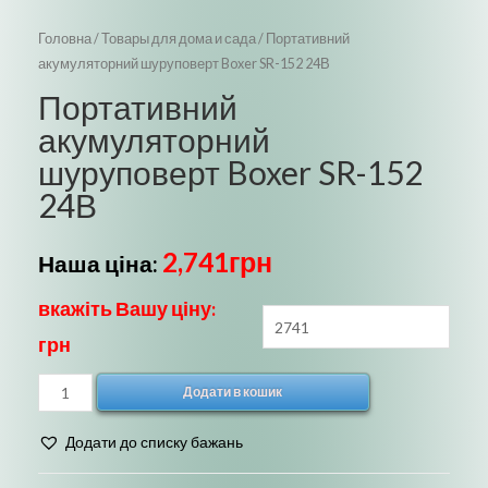
Головна
/
Товары для дома и сада
/ Портативний
акумуляторний шуруповерт Boxer SR-152 24В
Портативний
акумуляторний
шуруповерт Boxer SR-152
24В
2,741
грн
Наша ціна:
вкажіть Вашу ціну:
грн
Портативний
Додати в кошик
акумуляторний
шуруповерт
Додати до списку бажань
Boxer