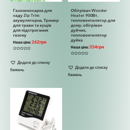
Газонокосарка для
Обігрівач Wonder
саду Zip Trim
Heater 900Вт,
акумуляторна, Тример
тепловентилятор для
для трави та кущів
дому, обігрівач
для підстригання
дуйчик,
газону
тепловентилятор
дуйка
262
грн
Наша ціна:
354
грн
Наша ціна:
Оцінено
в
Оцінено
0
в
Додати до списку
з
0
5
Додати до списку
з
бажань
5
бажань