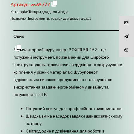
SR-
Артикул:
ws65777
152
Категорія:
Товары для дома и сада
24В
Позначки:
Інструменти
,
товари для дому та саду
кількість
Опис
Акумуляторний шуруповерт BOXER SR-152 – це
потужний інструмент, призначений для широкого
спектру завдань, включаючи свердління та закручування
кріплення у різних матеріалах. Шуруповерт
відрізняється високою продуктивністю та зручністю
використання завдяки ергономічному дизайну та
потужності в 24 В.
Потужний двигун для професійного використання
Швидка зміна насадок завдяки швидкозатискному
патрону
Світлодіодне підсвічування для роботи в