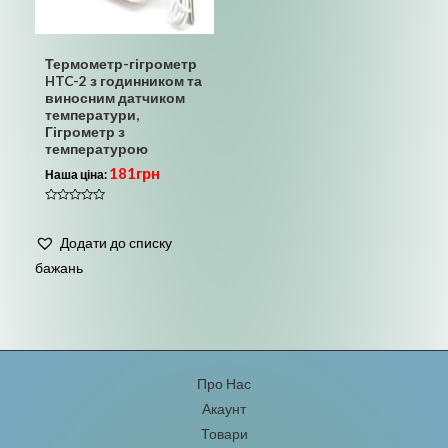
Термометр-гігрометр
HTC-2 з годинником та
виносним датчиком
температури,
Гігрометр з
температурою
181
грн
Наша ціна:
Оцінено
в
0
Додати до списку
з
5
бажань
Про Нас
Акаунт
Товари