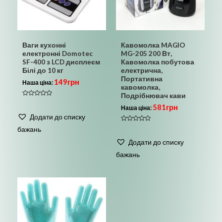
Ваги кухонні
Кавомолка MAGIO
електронні Domotec
MG-205 200 Вт,
SF-400 з LCD дисплеєм
Кавомолка побутова
Білі до 10 кг
електрична,
Портативна
149
грн
Наша ціна:
кавомолка,
Подрібнювач кави
Оцінено
581
грн
в
Наша ціна:
0
Додати до списку
з
5
Оцінено
бажань
в
0
Додати до списку
з
5
бажань