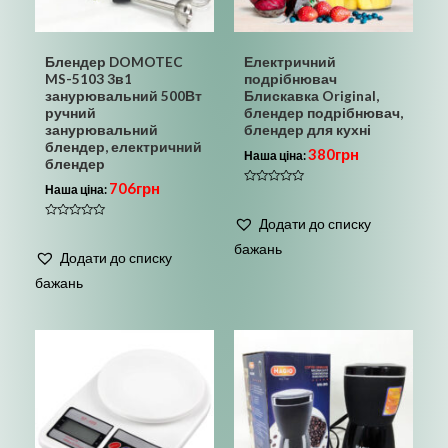
Блендер DOMOTEC
Електричний
MS-5103 3в1
подрібнювач
занурювальний 500Вт
Блискавка Original,
ручний
блендер подрібнювач,
занурювальний
блендер для кухні
блендер, електричний
380
грн
Наша ціна:
блендер
706
грн
Наша ціна:
Оцінено
в
0
Додати до списку
з
Оцінено
5
в
бажань
0
Додати до списку
з
5
бажань