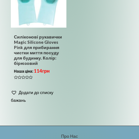
Силіконові рукавички
Magic Silicone Gloves
Pink для прибирання
чистки миття посуду
для будинку. Колір:
бірюзовий
114
грн
Наша ціна:
Оцінено
в
0
Додати до списку
з
5
бажань
Про Нас