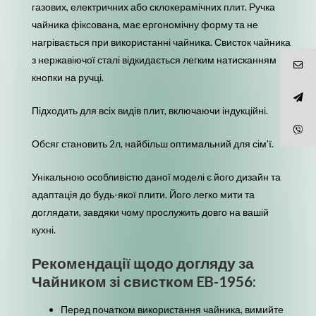
газових, електричних або склокерамічних плит. Ручка
чайника фіксована, має ергономічну форму та не
нагрівається при використанні чайника. Свисток чайника
з нержавіючої сталі відкидається легким натисканням
кнопки на ручці.
Підходить для всіх видів плит, включаючи індукційні.
Обсяг становить 2л, найбільш оптимальний для сім’ї.
Унікальною особливістю даної моделі є його дизайн та
адаптація до будь-якої плити. Його легко мити та
доглядати, завдяки чому прослужить довго на вашій
кухні.
Рекомендації щодо догляду за
Чайником зі свистком EB-1956:
Перед початком використання чайника, вимийте