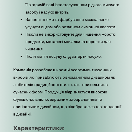
її в гарячій воді із застосуванням рідкого миючого
засобу і насухо витріть.
Вапняні плями та фарбування можна легко
усунути оцтом або розчином лимонної кислоти.
Ніколи не використовуйте для чищення жорсткі
предмети, металеві мочалки та порошки для
чищення.
Після миття посуду слід витерти насухо.
Компанія розробляє широкий асортимент кухонних
виробів, які приваблюють різноманітним дизайном як
любителів традиційного стилю, так і прихильників
сучасних форм. Продукція відрізняється високою
функціональністю, виразним забарвленням та
оригінальним дизайном, що відображає світові тенденції
в дизайні.
Характеристики: