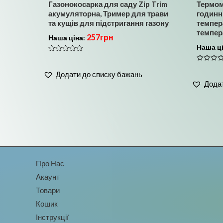
Газонокосарка для саду Zip Trim
Термом
акумуляторна, Тример для трави
годинн
та кущів для підстригання газону
темпера
темпер
257
грн
Наша ціна:
Наша ц
Оцінено
в
Оцінено
0
Додати до списку бажань
в
з
0
5
Додат
з
5
Про Нас
Акаунт
Товари
Кошик
Інструкції