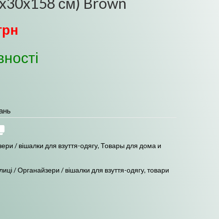
8x30x158 см) Brown
грн
вності
ань
зери / вішалки для взуття-одягу
,
Товары для дома и
лиці / Органайзери / вішалки для взуття-одягу
,
товари