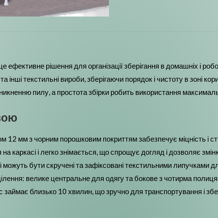
ефективне рішення для організації зберігання в домашніх і робоч
а інші текстильні вироби, зберігаючи порядок і чистоту в зоні кор
оникненню пилу, а простота збірки робить використання максима
вою
м 12 мм з чорним порошковим покриттям забезпечує міцність і сті
я на каркасі і легко знімається, що спрощує догляд і дозволяє з
 можуть бути скручені та зафіксовані текстильними липучками д
лення: велике центральне для одягу та бокове з чотирма полиця
с займає близько 10 хвилин, що зручно для транспортування і збе