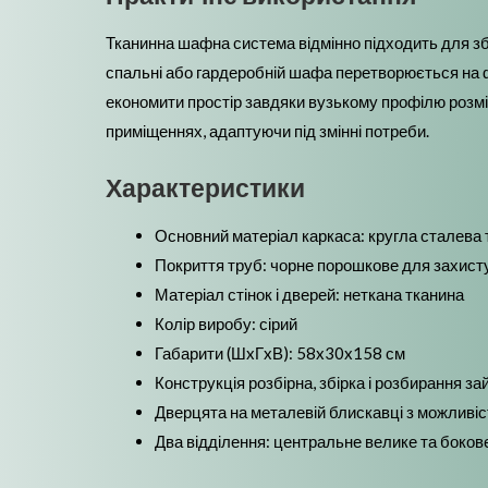
Тканинна шафна система відмінно підходить для зб
спальні або гардеробній шафа перетворюється на ф
економити простір завдяки вузькому профілю розм
приміщеннях, адаптуючи під змінні потреби.
Характеристики
Основний матеріал каркаса: кругла сталева
Покриття труб: чорне порошкове для захисту 
Матеріал стінок і дверей: неткана тканина
Колір виробу: сірий
Габарити (ШxГxВ): 58x30x158 см
Конструкція розбірна, збірка і розбирання з
Дверцята на металевій блискавці з можливіст
Два відділення: центральне велике та боко