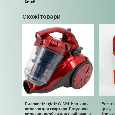
Китай
Схожі товари
Пилосос Magio MG-894, Надійний
Електр
пилосос для квартири, Потужний
гризуні
пилосос з колбою для прибирання
Знищув