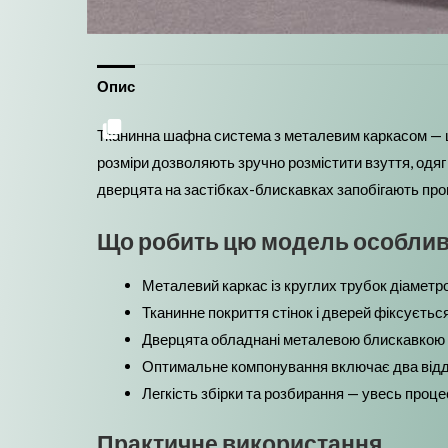
Опис
Тканинна шафна система з металевим каркасом — це 
розміри дозволяють зручно розмістити взуття, одяг т
дверцята на застібках-блискавках запобігають пр
Що робить цю модель особли
Металевий каркас із круглих трубок діаметро
Тканинне покриття стінок і дверей фіксуєтьс
Дверцята обладнані металевою блискавкою і
Оптимальне компонування включає два відді
Легкість збірки та розбирання — увесь проце
Практичне використання