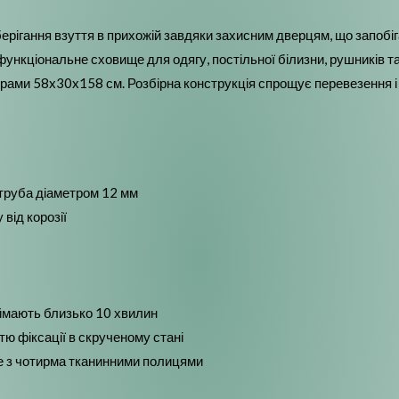
ерігання взуття в прихожій завдяки захисним дверцям, що запобі
ункціональне сховище для одягу, постільної білизни, рушників та
ірами 58x30x158 см. Розбірна конструкція спрощує перевезення і
 труба діаметром 12 мм
від корозії
аймають близько 10 хвилин
ю фіксації в скрученому стані
ве з чотирма тканинними полицями