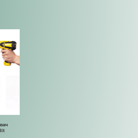
увач
Bit