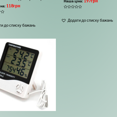
197
грн
Наша ціна:
118
грн
іна:
Оцінено
в
0
Додати до списку бажань
з
5
и до списку бажань