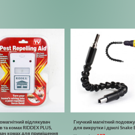
омагнітний відлякувач
Гнучкий магнітний подовж
в та комах RIDDEX PLUS,
для викрутки і дрилі Snake 
ач комах для приміщення