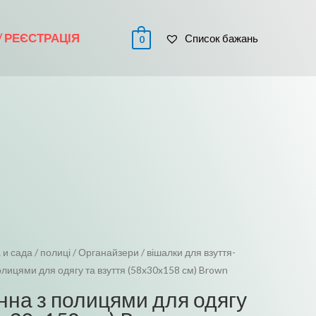
 / РЕЄСТРАЦІЯ
Список бажань
0
 и сада
/
полиці / Органайзери / вішалки для взуття-
лицями для одягу та взуття (58x30x158 см) Brown
на з полицями для одягу