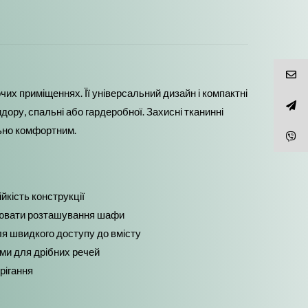
их приміщеннях. Її універсальний дизайн і компактні
идору, спальні або гардеробної. Захисні тканинні
льно комфортним.
йкість конструкції
мінювати розташування шафи
ля швидкого доступу до вмісту
ми для дрібних речей
рігання