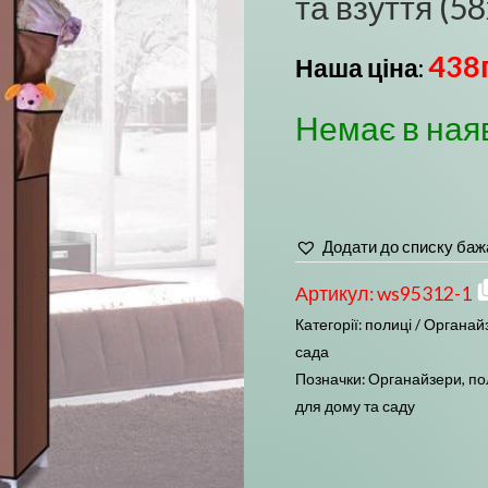
та взуття (5
438
Наша ціна:
Немає в ная
Додати до списку баж
Артикул:
ws95312-1
Категорії:
полиці / Органай
сада
Позначки:
Органайзери
,
по
для дому та саду