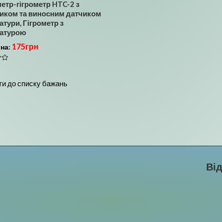
етр-гігрометр HTC-2 з
иком та виносним датчиком
тури, Гігрометр з
атурою
175
грн
іна:
и до списку бажань
Ві