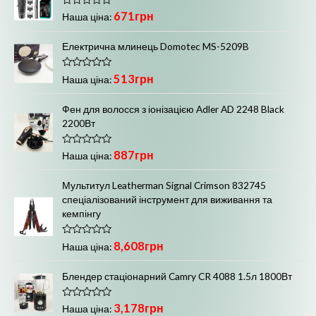
о
О
671
грн
в
Наша ціна:
ц
0
і
з
н
5
Електрична млинець Domotec MS-5209B
е
н
о
О
513
грн
в
Наша ціна:
ц
0
і
з
н
5
Фен для волосся з іонізацією Adler AD 2248 Black
е
2200Вт
н
о
в
0
О
887
грн
Наша ціна:
з
ц
5
і
н
Мультитул Leatherman Signal Crimson 832745
е
спеціалізований інструмент для виживання та
н
о
кемпінгу
в
0
з
О
8,608
грн
5
Наша ціна:
ц
і
н
Блендер стаціонарний Camry CR 4088 1.5л 1800Вт
е
н
о
О
3,178
грн
в
Наша ціна:
ц