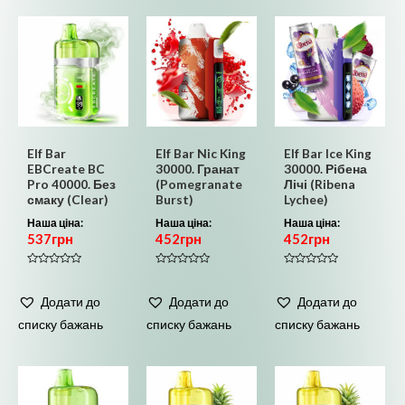
Elf Bar
Elf Bar Nic King
Elf Bar Ice King
EBCreate BC
30000. Гранат
30000. Рібена
Pro 40000. Без
(Pomegranate
Лічі (Ribena
смаку (Clear)
Burst)
Lychee)
Наша ціна:
Наша ціна:
Наша ціна:
537
грн
452
грн
452
грн
Оцінено
Оцінено
Оцінено
в
в
в
0
0
0
Додати до
Додати до
Додати до
з
з
з
5
5
5
списку бажань
списку бажань
списку бажань