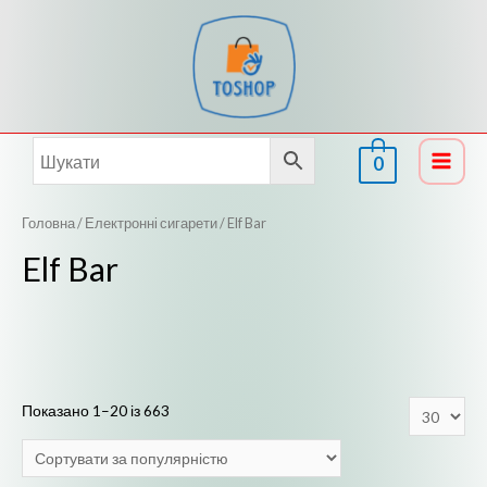
Перейти
до
вмісту
0
Main
Menu
Головна
/
Електронні сигарети
/ Elf Bar
Elf Bar
Показано 1–20 із 663