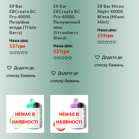
Elf Bar
Elf Bar
Elf Bar Moon
EBCreate BC
EBCreate BC
Night 40000.
Pro 40000.
Pro 40000.
М’ята (Miami
Потрійна
Полуничний
Mint)
ягода (Triple
мікс
Наша ціна:
Berry)
(Strawberry
559
грн
Blend)
Наша ціна:
537
грн
Наша ціна:
Оцінено
537
грн
в
0
Додати до
з
Оцінено
5
в
Оцінено
списку бажань
0
в
Додати до
з
0
5
Додати до
з
списку бажань
5
списку бажань
НЕМАЄ В
НЕМАЄ В
НАЯВНОСТІ
НАЯВНОСТІ