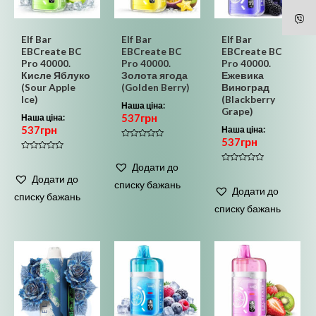
Elf Bar
Elf Bar
Elf Bar
EBCreate BC
EBCreate BC
EBCreate BC
Pro 40000.
Pro 40000.
Pro 40000.
Кисле Яблуко
Золота ягода
Ежевика
(Sour Apple
(Golden Berry)
Виноград
Ice)
(Blackberry
Наша ціна:
Grape)
537
грн
Наша ціна:
537
грн
Наша ціна:
537
грн
Оцінено
в
Оцінено
0
в
Додати до
з
Оцінено
0
5
в
Додати до
з
списку бажань
0
5
Додати до
з
списку бажань
5
списку бажань