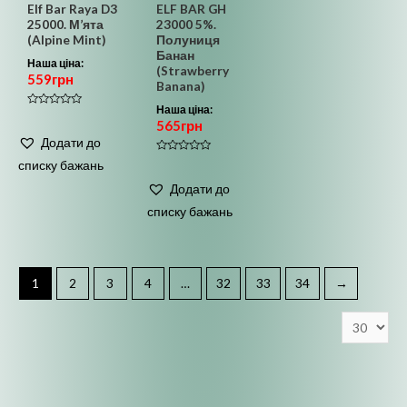
Elf Bar Raya D3
ELF BAR GH
25000. М’ята
23000 5%.
(Alpine Mint)
Полуниця
Банан
Наша ціна:
(Strawberry
559
грн
Banana)
Наша ціна:
Оцінено
565
грн
в
0
Додати до
з
5
Оцінено
списку бажань
в
0
Додати до
з
5
списку бажань
1
2
3
4
…
32
33
34
→