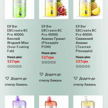
Elf Bar
Elf Bar
Elf Bar
EBCreate BC
EBCreate BC
EBCreate BC
Pro 40000.
Pro 40000.
Pro 40000.
Кислий
Ананас Гранат
Смажений
Ягідний Мікс
(Pineapple
Ананас
(Sour Fcuking
POM)
(Toasted
Fab)
Pineapple)
Наша ціна:
537
грн
Наша ціна:
Наша ціна:
537
грн
537
грн
Оцінено
в
Оцінено
Оцінено
0
в
в
Додати до
з
0
0
5
Додати до
Додати до
з
з
списку бажань
5
5
списку бажань
списку бажань