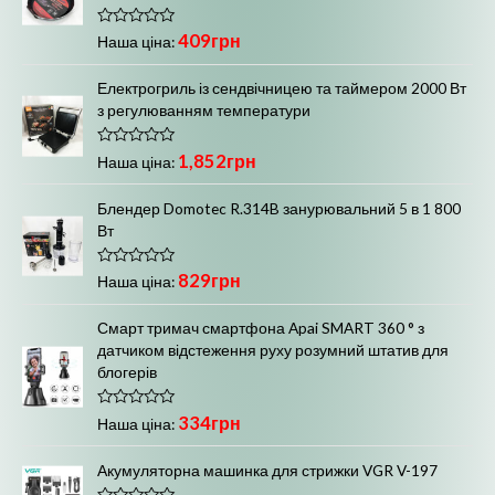
а
0
з
О
409
грн
5
Наша ціна:
ц
і
н
Електрогриль із сендвічницею та таймером 2000 Вт
е
з регулюванням температури
н
о
в
0
О
1,852
грн
Наша ціна:
з
ц
5
і
н
Блендер Domotec R.314B занурювальний 5 в 1 800
е
Вт
н
о
в
0
О
829
грн
Наша ціна:
з
ц
5
і
н
Смарт тримач смартфона Apai SMART 360 ° з
е
датчиком відстеження руху розумний штатив для
н
о
блогерів
в
0
з
О
334
грн
5
Наша ціна:
ц
і
н
Акумуляторна машинка для стрижки VGR V-197
е
н