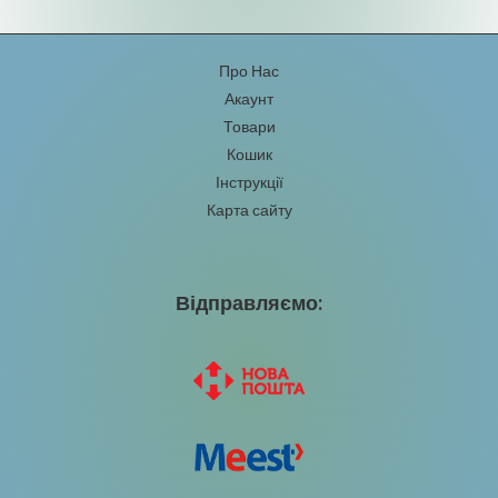
0
і
з
н
5
е
н
Про Нас
о
в
Акаунт
0
з
Товари
5
Кошик
Інструкції
Карта сайту
Відправляємо: