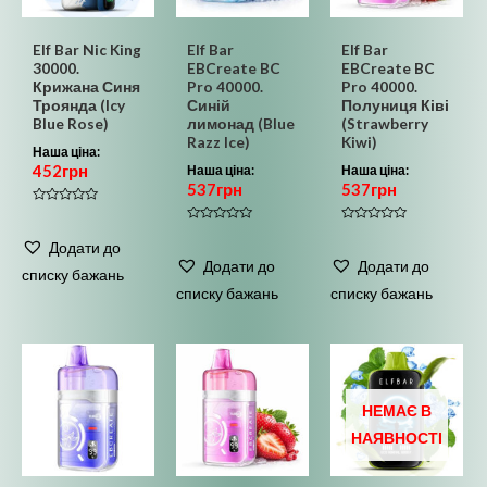
Elf Bar Nic King
Elf Bar
Elf Bar
30000.
EBCreate BC
EBCreate BC
Крижана Синя
Pro 40000.
Pro 40000.
Троянда (Icy
Синій
Полуниця Ківі
Blue Rose)
лимонад (Blue
(Strawberry
Razz Ice)
Kiwi)
Наша ціна:
452
грн
Наша ціна:
Наша ціна:
537
грн
537
грн
Оцінено
в
Оцінено
Оцінено
0
в
в
Додати до
з
0
0
5
Додати до
Додати до
з
з
списку бажань
5
5
списку бажань
списку бажань
НЕМАЄ В
НАЯВНОСТІ