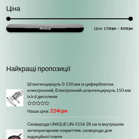
Ціна
М
Н
Фільтр
Ціна:
170грн
—
850грн
і
а
н
й
і
б
м
і
Найкращі пропозиції
а
л
л
ь
Штангенциркуль 0-150 мм із циферблатом,
ь
ш
електронний, Електронний штангенциркуль 150 мм
із lcd дисплеєм
н
а
а
ц
О
224
грн
Наша ціна:
ц
ц
і
і
н
Сковорода UNIQUE UN-5156 28 см із внутрішнім
і
н
е
антипригарним покриттям, сковорода для
н
н
а
о
індукційної плити
в