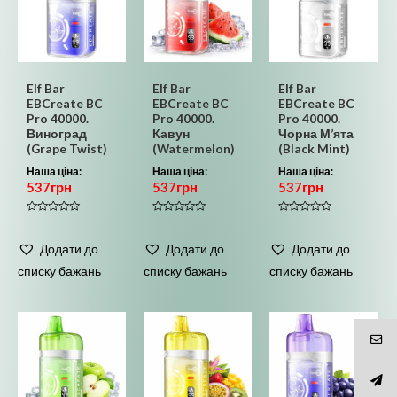
Elf Bar
Elf Bar
Elf Bar
EBCreate BC
EBCreate BC
EBCreate BC
Pro 40000.
Pro 40000.
Pro 40000.
Виноград
Кавун
Чорна М’ята
(Grape Twist)
(Watermelon)
(Black Mint)
Наша ціна:
Наша ціна:
Наша ціна:
537
грн
537
грн
537
грн
Оцінено
Оцінено
Оцінено
в
в
в
0
0
0
Додати до
Додати до
Додати до
з
з
з
5
5
5
списку бажань
списку бажань
списку бажань