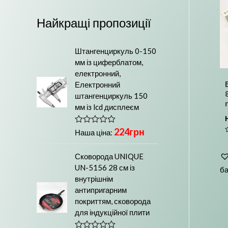
м
і
а
л
Найкращі пропозиції
л
ь
ь
ш
Штангенциркуль 0-150
мм із циферблатом,
н
а
електронний,
а
ц
Електронний
штангенциркуль 150
ц
і
мм із lcd дисплеєм
і
н
н
а
224
грн
О
Наша ціна:
ц
а
і
в
н
Сковорода UNIQUE
з
е
UN-5156 28 см із
б
н
о
внутрішнім
в
антипригарним
0
з
покриттям, сковорода
5
для індукційної плити