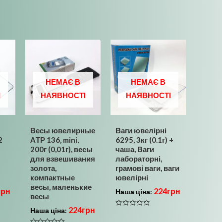
НЕМАЄ В
НЕМАЄ В
І
НАЯВНОСТІ
НАЯВНОСТІ
Весы ювелирные
Ваги ювелірні
2
AТР 136, mini,
6295, 3кг (0.1г) +
200г (0,01г), весы
чаша, Ваги
для взвешивания
лабораторні,
золота,
грамові ваги, ваги
компактные
ювелірні
весы, маленькие
грн
224
грн
Наша ціна:
весы
224
грн
Наша ціна:
Оцінено
в