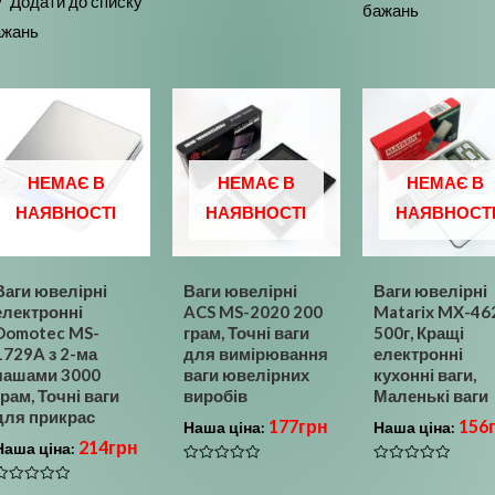
Додати до списку
бажань
5
ажань
НЕМАЄ В
НЕМАЄ В
НЕМАЄ В
НАЯВНОСТІ
НАЯВНОСТІ
НАЯВНОСТ
Ваги ювелірні
Ваги ювелірні
Ваги ювелірні
електронні
ACS MS-2020 200
Matarix MX-46
Domotec MS-
грам, Точні ваги
500г, Кращі
1729A з 2-ма
для вимірювання
електронні
чашами 3000
ваги ювелірних
кухонні ваги,
грам, Точні ваги
виробів
Маленькі ваги
для прикрас
177
грн
156
Наша ціна:
Наша ціна:
214
грн
Наша ціна:
Оцінено
Оцінено
в
в
Оцінено