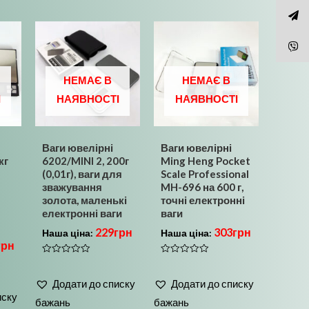
НЕМАЄ В
НЕМАЄ В
І
НАЯВНОСТІ
НАЯВНОСТІ
Ваги ювелірні
Ваги ювелірні
кг
6202/MINI 2, 200г
Ming Heng Pocket
(0,01г), ваги для
Scale Professional
зважування
MH-696 на 600 г,
золота, маленькі
точні електронні
електронні ваги
ваги
229
грн
303
грн
Наша ціна:
Наша ціна:
грн
Оцінено
Оцінено
в
в
0
0
Додати до списку
Додати до списку
з
з
5
5
иску
бажань
бажань