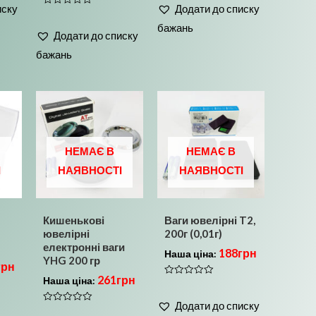
0
иску
Додати до списку
з
Оцінено
5
в
бажань
0
Додати до списку
з
5
бажань
НЕМАЄ В
НЕМАЄ В
І
НАЯВНОСТІ
НАЯВНОСТІ
Кишенькові
Ваги ювелірні T2,
ювелірні
200г (0,01г)
електронні ваги
188
грн
Наша ціна:
YHG 200 гр
грн
261
грн
Наша ціна:
Оцінено
в
0
Додати до списку
з
Оцінено