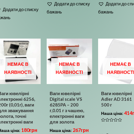
0
0
Додати до списку
Додати до сп
з
з
0
5
5
Додати до списку
бажань
бажань
5
ажань
НЕМАЄ В
НЕМАЄ В
НЕМАЄ В
НАЯВНОСТІ
НАЯВНОСТІ
НАЯВНОСТ
Ваги ювелірні
Ваги ювелірні
Ваги ювелірні
електронні 6256,
Digital scale VS
Adler AD 3161
200г (0,01г), ваги
6285PA – 200
500 г
для зважування
г,0.01 г з чашею,
414
Наша ціна:
золота, точні
електронні ваги
електронні ваги
для золота
Оцінено
180
грн
267
грн
в
Наша ціна:
Наша ціна:
0