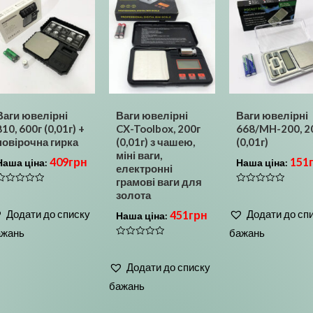
Ваги ювелірні
Ваги ювелірні
Ваги ювелірні
810, 600г (0,01г) +
CX-Toolbox, 200г
668/MH-200, 2
повірочна гирка
(0,01г) з чашею,
(0,01г)
міні ваги,
409
грн
151
Наша ціна:
Наша ціна:
електронні
грамові ваги для
Оцінено
Оцінено
золота
в
0
0
Додати до списку
Додати до сп
451
грн
Наша ціна:
з
5
5
ажань
бажань
Оцінено
в
0
Додати до списку
з
5
бажань