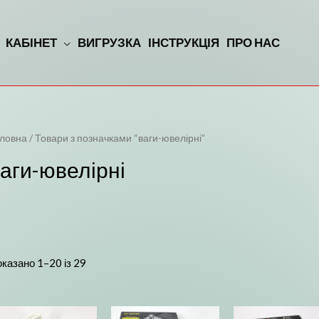
КАБІНЕТ
ВИГРУЗКА
ІНСТРУКЦІЯ
ПРО НАС
ВХІД
ловна
/ Товари з позначками “ваги-ювелірні”
аги-ювелірні
казано 1–20 із 29