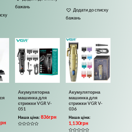
Оцінено
5
в
бажань
0
Додати до списку
з
иску
5
бажань
Акумуляторна
Акумуляторна
ся
машинка для
машинка для
стрижки VGR V-
стрижки VGR V-
051
036
836
грн
Наша ціна:
Наша ціна:
грн
1,130
грн
Оцінено