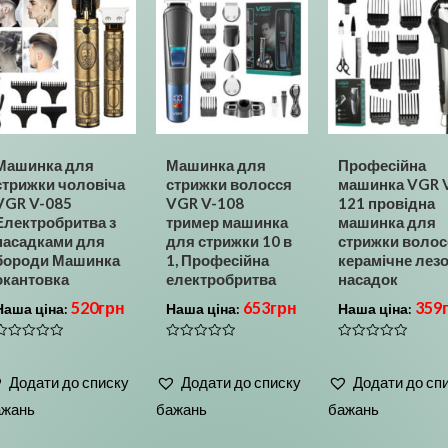
Машинка для
Машинка для
Професійна
стрижки чоловіча
стрижки волосся
машинка VGR 
VGR V-085
VGR V-108
121 провідна
Електробритва з
тример машинка
машинка для
насадками для
для стрижки 10 в
стрижки волос
бороди Машинка
1, Професійна
керамічне лезо
окантовка
електробритва
насадок
520
грн
653
грн
359
Наша ціна:
Наша ціна:
Наша ціна:
Оцінено
Оцінено
Оцінено
в
в
0
0
0
Додати до списку
Додати до списку
Додати до сп
з
з
5
5
5
ажань
бажань
бажань