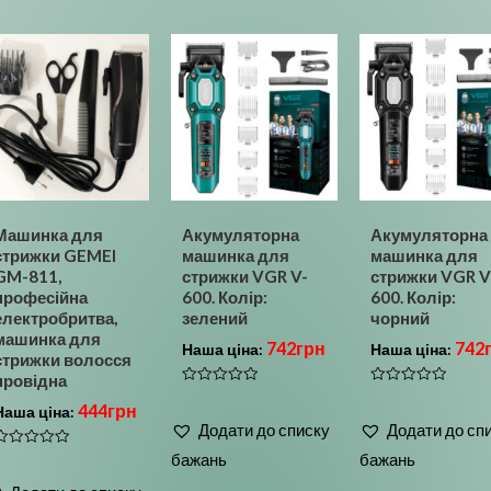
Машинка для
Акумуляторна
Акумуляторна
стрижки GEMEI
машинка для
машинка для
GM-811,
стрижки VGR V-
стрижки VGR V
професійна
600. Колір:
600. Колір:
електробритва,
зелений
чорний
машинка для
742
грн
742
Наша ціна:
Наша ціна:
стрижки волосся
провідна
Оцінено
Оцінено
444
грн
в
в
Наша ціна:
0
0
Додати до списку
Додати до сп
з
з
5
5
бажань
бажань
Оцінено
0