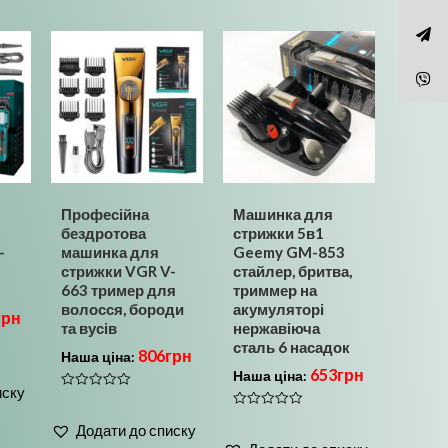
Професійна
Машинка для
бездротова
стрижки 5в1
-
машинка для
Geemy GM-853
стрижки VGR V-
стайлер, бритва,
663 тример для
триммер на
волосся, бороди
акумуляторі
грн
та вусів
нержавіюча
сталь 6 насадок
806
грн
Наша ціна:
653
грн
Наша ціна:
иску
Оцінено
в
Оцінено
0
Додати до списку
в
з
0
5