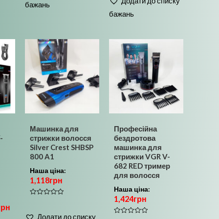
Додати до списку
з
бажань
5
бажань
Машинка для
Професійна
-
стрижки волосся
бездротова
Silver Crest SHBSP
машинка для
800 A1
стрижки VGR V-
682 RED тример
Наша ціна:
для волосся
1,118
грн
Наша ціна:
1,424
грн
Оцінено
грн
в
0
Додати до списку
з