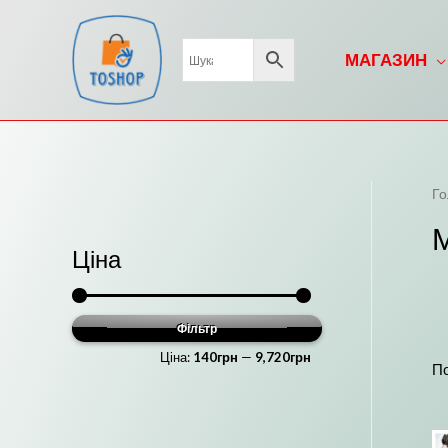
Перейти
до
МАГАЗИН
вмісту
Го
Ціна
Фільтр
М
Н
Ціна:
140грн
—
9,720грн
і
а
По
н
й
і
б