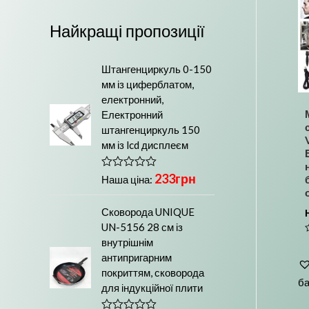
м
і
а
л
Найкращі пропозиції
л
ь
ь
ш
Штангенциркуль 0-150
мм із циферблатом,
н
а
електронний,
а
ц
Електронний
штангенциркуль 150
ц
і
мм із lcd дисплеєм
і
н
н
а
233
грн
О
Наша ціна:
ц
а
і
н
Сковорода UNIQUE
е
UN-5156 28 см із
н
о
внутрішнім
в
в
антипригарним
0
з
з
покриттям, сковорода
5
б
для індукційної плити