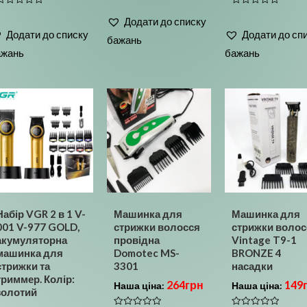
в
Оцінено
Оцінено
0
Додати до списку
в
з
0
0
5
Додати до списку
Додати до сп
з
бажань
5
5
ажань
бажань
Набір VGR 2 в 1 V-
Машинка для
Машинка для
001 V-977 GOLD,
стрижки волосся
стрижки волос
акумуляторна
провідна
Vintage T9-1
машинка для
Domotec MS-
BRONZE 4
стрижки та
3301
насадки
триммер. Колір:
264
грн
149
Наша ціна:
Наша ціна:
золотий