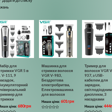
Додати до списку
5
ажань
Набір для
Машинка для
Тример для
стрижки VGR 5 в
стрижки волосся
волосся VGR V
1 V-111, 9
VGR V-983,
937, з USB-
насадок,
Бездротова
кабелем для
Акумуляторний
електробритва,
зарядки,
універсальний
Електромашинка
світлодіодним
триммер для
для волосся
дисплеєм, 3
стрижки
насадками
601
грн
Наша ціна:
680
грн
444
Наша ціна:
Наша ціна:
Оцінено