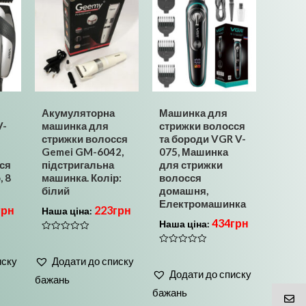
Акумуляторна
Машинка для
V-
машинка для
стрижки волосся
стрижки волосся
та бороди VGR V-
Gemei GM-6042,
075, Машинка
ся
підстригальна
для стрижки
, 8
машинка. Колір:
волосся
білий
домашня,
Електромашинка
грн
223
грн
Наша ціна:
434
грн
Наша ціна:
Оцінено
в
Оцінено
0
иску
Додати до списку
в
з
0
5
Додати до списку
з
бажань
5
бажань