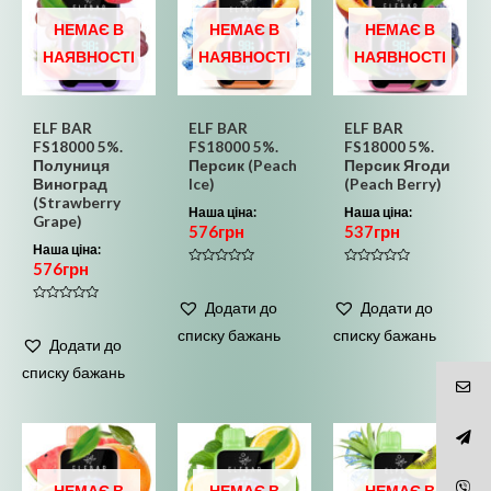
НЕМАЄ В
НЕМАЄ В
НЕМАЄ В
НАЯВНОСТІ
НАЯВНОСТІ
НАЯВНОСТІ
ELF BAR
ELF BAR
ELF BAR
FS18000 5%.
FS18000 5%.
FS18000 5%.
Полуниця
Персик (Peach
Персик Ягоди
Виноград
Ice)
(Peach Berry)
(Strawberry
Наша ціна:
Наша ціна:
Grape)
576
грн
537
грн
Наша ціна:
576
грн
Оцінено
Оцінено
в
в
0
0
Додати до
Додати до
з
з
Оцінено
5
5
в
списку бажань
списку бажань
0
Додати до
з
5
списку бажань
НЕМАЄ В
НЕМАЄ В
НЕМАЄ В