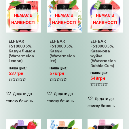
НЕМАЄ В
НЕМАЄ В
НЕМАЄ В
НАЯВНОСТІ
НАЯВНОСТІ
НАЯВНОСТІ
ELF BAR
ELF BAR
ELF BAR
FS18000 5%.
FS18000 5%.
FS18000 5%.
Кавун Лимон
Кавун
Кавунова
(Watermelon
(Watermelon
жуйка
Lemon)
Ice)
(Watermelon
Bubble Gum)
Наша ціна:
Наша ціна:
537
грн
576
грн
Наша ціна:
548
грн
Оцінено
Оцінено
в
в
Оцінено
0
0
в
Додати до
Додати до
з
з
0
5
5
Додати до
з
списку бажань
списку бажань
5
списку бажань