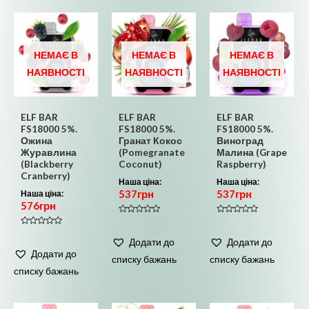
НЕМАЄ В
НЕМАЄ В
НЕМАЄ В
НАЯВНОСТІ
НАЯВНОСТІ
НАЯВНОСТІ
ELF BAR
ELF BAR
ELF BAR
FS18000 5%.
FS18000 5%.
FS18000 5%.
Ожина
Гранат Кокос
Виноград
Журавлина
(Pomegranate
Малина (Grape
(Blackberry
Coconut)
Raspberry)
Cranberry)
Наша ціна:
Наша ціна:
537
грн
537
грн
Наша ціна:
576
грн
Оцінено
Оцінено
в
в
Оцінено
0
0
в
Додати до
Додати до
з
з
0
5
5
Додати до
з
списку бажань
списку бажань
5
списку бажань