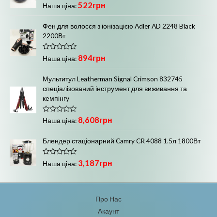
О
522
грн
в
Наша ціна:
ц
0
і
з
н
5
Фен для волосся з іонізацією Adler AD 2248 Black
е
2200Вт
н
о
в
0
О
894
грн
Наша ціна:
з
ц
5
і
н
Мультитул Leatherman Signal Crimson 832745
е
спеціалізований інструмент для виживання та
н
о
кемпінгу
в
0
з
О
8,608
грн
5
Наша ціна:
ц
і
н
Блендер стаціонарний Camry CR 4088 1.5л 1800Вт
е
н
о
О
3,187
грн
в
Наша ціна:
ц
0
і
з
н
5
е
н
Про Нас
о
в
Акаунт
0