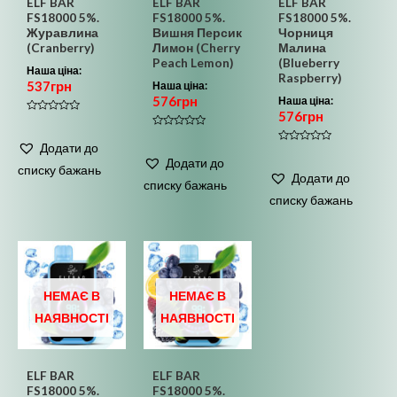
ELF BAR
ELF BAR
ELF BAR
FS18000 5%.
FS18000 5%.
FS18000 5%.
Журавлина
Вишня Персик
Чорниця
(Cranberry)
Лимон (Cherry
Малина
Peach Lemon)
(Blueberry
Наша ціна:
Raspberry)
537
грн
Наша ціна:
576
грн
Наша ціна:
576
грн
Оцінено
в
Оцінено
0
в
Додати до
з
Оцінено
0
5
в
Додати до
з
списку бажань
0
5
Додати до
з
списку бажань
5
списку бажань
НЕМАЄ В
НЕМАЄ В
НАЯВНОСТІ
НАЯВНОСТІ
ELF BAR
ELF BAR
FS18000 5%.
FS18000 5%.