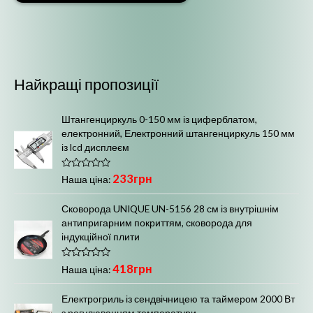
і
а
н
й
і
б
м
і
Найкращі пропозиції
а
л
л
ь
Штангенциркуль 0-150 мм із циферблатом,
ь
ш
електронний, Електронний штангенциркуль 150 мм
із lcd дисплеєм
н
а
а
ц
О
233
грн
Наша ціна:
ц
ц
і
і
н
Сковорода UNIQUE UN-5156 28 см із внутрішнім
і
н
е
антипригарним покриттям, сковорода для
н
н
а
о
індукційної плити
в
а
0
з
О
418
грн
5
Наша ціна:
ц
і
н
Електрогриль із сендвічницею та таймером 2000 Вт
е
з регулюванням температури
н