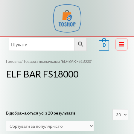
Перейти
до
вмісту
0
Main
Menu
Головна
/ Товари з позначками “ELF BAR FS18000”
ELF BAR FS18000
Відображаються усі з 20 результатів