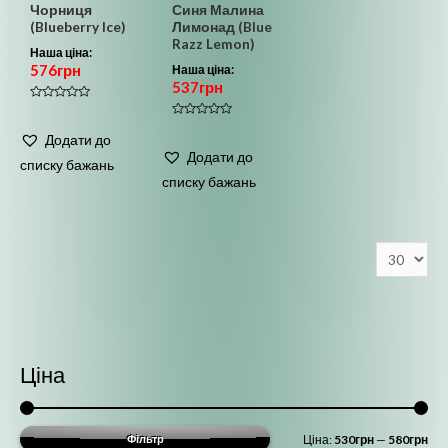
Чорниця
Синя Малина
(Blueberry Ice)
Лимонад (Blue
Razz Lemon)
Наша ціна:
576
грн
Наша ціна:
537
грн
Оцінено
в
Оцінено
0
в
Додати до
з
0
5
Додати до
з
списку бажань
5
списку бажань
Ціна
М
Н
Фільтр
Ціна:
530грн
—
580грн