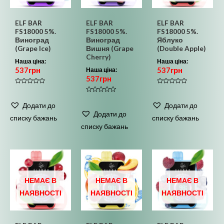
ELF BAR
ELF BAR
ELF BAR
FS18000 5%.
FS18000 5%.
FS18000 5%.
Виноград
Виноград
Яблуко
(Grape Ice)
Вишня (Grape
(Double Apple)
Cherry)
Наша ціна:
Наша ціна:
537
грн
537
грн
Наша ціна:
537
грн
Оцінено
Оцінено
в
в
Оцінено
0
0
в
Додати до
Додати до
з
з
0
5
5
Додати до
з
списку бажань
списку бажань
5
списку бажань
НЕМАЄ В
НЕМАЄ В
НЕМАЄ В
НАЯВНОСТІ
НАЯВНОСТІ
НАЯВНОСТІ