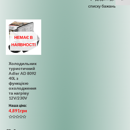
5
списку бажань
НЕМАЄ В
НАЯВНОСТІ
Холодильник
туристичний
Adler AD 8092
40L з
функцією
охолодження
та нагріву
12V/230V
Наша ціна:
4,891
грн
Оцінено
в
0