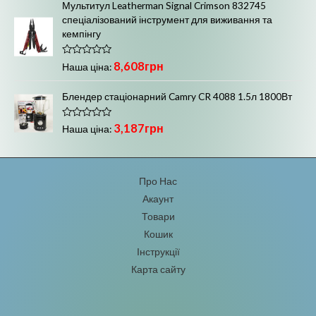
н
Мультитул Leatherman Signal Crimson 832745
е
спеціалізований інструмент для виживання та
н
о
кемпінгу
в
0
з
О
8,608
грн
5
Наша ціна:
ц
і
н
Блендер стаціонарний Camry CR 4088 1.5л 1800Вт
е
н
о
О
3,187
грн
в
Наша ціна:
ц
0
і
з
н
5
е
н
Про Нас
о
в
Акаунт
0
з
Товари
5
Кошик
Інструкції
Карта сайту