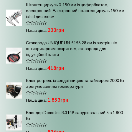
л
ь
Штангенциркуль 0-150 мм із циферблатом,
ь
ш
електронний, Електронний штангенциркуль 150 мм
із lcd дисплеєм
н
а
а
ц
О
233
грн
Наша ціна:
ц
ц
і
і
н
Сковорода UNIQUE UN-5156 28 см із внутрішнім
і
н
е
антипригарним покриттям, сковорода для
н
н
а
о
індукційної плити
в
а
0
з
О
418
грн
5
Наша ціна:
ц
і
н
Електрогриль із сендвічницею та таймером 2000 Вт
е
з регулюванням температури
н
о
в
0
О
1,853
грн
Наша ціна:
з
ц
5
і
н
Блендер Domotec R.314B занурювальний 5 в 1 800
е
Вт
н
о
в
0
О
836
грн