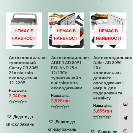
НЕМАЄ В
НЕМАЄ В
НЕМАЄ В
НАЯВНОСТІ
НАЯВНОСТІ
НАЯВНОСТІ
Автохолодильник
Автохолодильник
Автохолодильник
туристичний
ADLER AD 8091
Adler AD 8090
Camry CR 8065
POLAND 25л
40 л,
21л підігрів +
12/230V
холодильник
охолодження
туристичний з
для авто
12-220В
підігрівом та
охолодження і
охолодженням
нагрів, для
Наша ціна:
подорожей та
3,040
грн
Наша ціна:
кемпінгу
3,598
грн
Наша ціна:
Оцінено
5,655
грн
в
Оцінено
0
в
Додати до
з
0
5
Додати до
з
Оцінено
списку бажань
5
в
списку бажань
0
Додати до
з