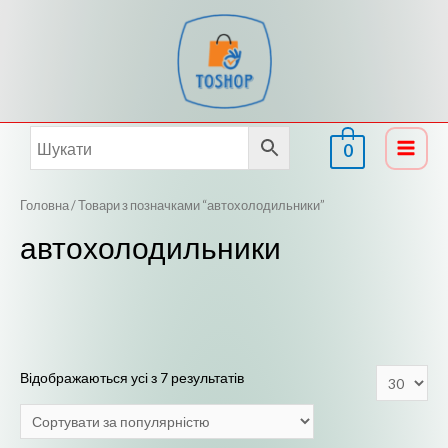
Перейти
до
вмісту
0
Main
Menu
Головна
/ Товари з позначками “автохолодильники”
автохолодильники
Відображаються усі з 7 результатів