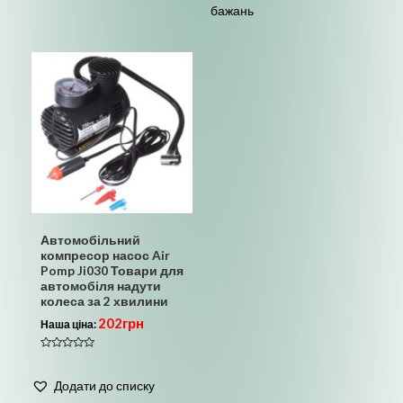
бажань
Автомобільний
компресор насос Air
Pomp Ji030 Товари для
автомобіля надути
колеса за 2 хвилини
202
грн
Наша ціна:
Оцінено
в
0
Додати до списку
з
5