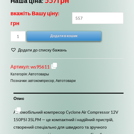
557
грн
Наша ціна:
вкажіть Вашу ціну:
грн
Автомобільний
Додати в кошик
компресор
Cyclone
Додати до списку бажань
12V
150PSI
Артикул:
ws95611
портативний
Категорія:
Автотовары
кількість
Позначки:
автокомпресор
,
Автотовари
Опис
Автомобільний компресор Cyclone Air Compressor 12V
150PSI 35LPM — це компактний і надійний пристрій,
створений спеціально для швидкого та зручного