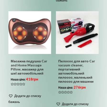
бажань
Масажна подушка Car
Пилосос для авто Car
and Home Massage
vacuum cleaner,
Pillow, масажер для
портативний
шиї автомобільний
автомобільний
пилосос, маленький
418
грн
Наша ціна:
пилосос для машини
276
грн
Наша ціна:
Оцінено
в
0
Додати до списку
з
Оцінено
5
в
бажань
0
Додати до списку
з
5