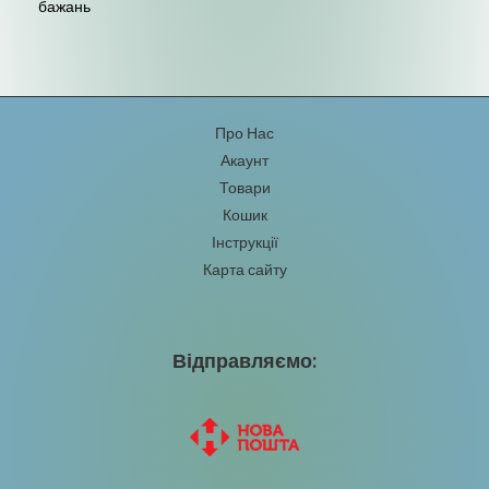
бажань
Про Нас
Акаунт
Товари
Кошик
Інструкції
Карта сайту
Відправляємо: