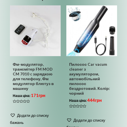
Фм-модулятор,
Пилосос Car vacum
трансмітер FM MOD
cleaner з
CM 7010 c зарядкою
акумулятором,
для телефону, Фм
автомобільний
модулятор блютуз в
пилосос
машину
бездротовий. Колір:
чорний
171
грн
Наша ціна:
444
грн
Наша ціна:
Оцінено
в
Оцінено
0
в
Додати до списку
з
0
5
Додати до списку
з
бажань
5