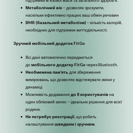
підтримки м’язової маси та загального здоров’я.
Метаболічний вік
– дозволяє зрозуміти,
наскільки ефективно працює ваш обмін речовин
BMR (базальний метаболізм)
– кількість калорій,
необхідних для підтримки життєдіяльності.
Зручний мобільний додаток FitGo
Всі дані автоматично передаються
до
мобільного додатку FitGo
через Bluetooth.
Необмежена пам’ять
для збереження
вимірювань, що дозволяє відстежувати зміни у
динаміці.
Можливість додавання
до 8 користувачів
на
один обліковий запис – ідеальне рішення для всієї
родини.
Не потребує реєстрації
, що робить
налаштування
швидким і зручним
.