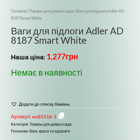
Головна
/
Товары для дома и сада
/ Ваги для підлоги Adler AD
8187 Smart White
Ваги для підлоги Adler AD
8187 Smart White
1,277
грн
Наша ціна:
Немає в наявності
Додати до списку бажань
Артикул:
ws85516-1
Категорія:
Товары для дома и сада
Позначки:
Ваги
,
краса та здоров'я