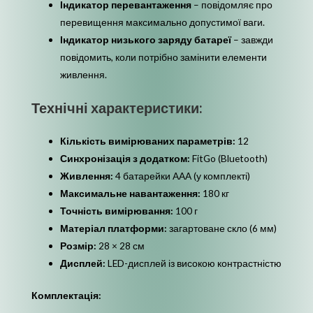
Індикатор перевантаження
– повідомляє про
перевищення максимально допустимої ваги.
Індикатор низького заряду батареї
– завжди
повідомить, коли потрібно замінити елементи
живлення.
Технічні характеристики:
Кількість вимірюваних параметрів:
12
Синхронізація з додатком:
FitGo (Bluetooth)
Живлення:
4 батарейки AAA (у комплекті)
Максимальне навантаження:
180 кг
Точність вимірювання:
100 г
Матеріал платформи:
загартоване скло (6 мм)
Розмір:
28 × 28 см
Дисплей:
LED-дисплей із високою контрастністю
Комплектація: