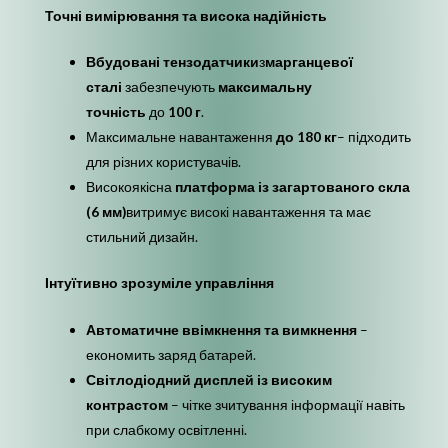
Точні вимірювання та висока надійність
Вбудовані тензодатчики
з
марганцевої
сталі
забезпечують
максимальну
точність
до
100 г
.
Максимальне навантаження
до 180 кг
– підходить
для різних користувачів.
Високоякісна
платформа із загартованого скла
(6 мм)
витримує високі навантаження та має
стильний дизайн.
Інтуїтивно зрозуміле управління
Автоматичне ввімкнення та вимкнення
–
економить заряд батарей.
Світлодіодний дисплей із високим
контрастом
– чітке зчитування інформації навіть
при слабкому освітленні.