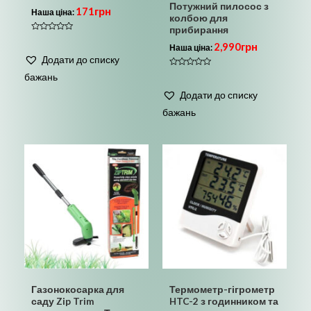
Потужний пилосос з
171
грн
Наша ціна:
колбою для
прибирання
Оцінено
2,990
грн
в
Наша ціна:
0
Додати до списку
з
5
Оцінено
бажань
в
0
Додати до списку
з
5
бажань
Газонокосарка для
Термометр-гігрометр
саду Zip Trim
HTC-2 з годинником та