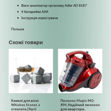
Ваги-аналізатор організму Adler AD 8187
4 батарейки AAA
Інструкція користувача
Польша
Схожі товари
Камені для віскі
Пилосос Magio MG-
Whiskey Stones з
894, Надійний пилосос
стеатита (9шт)
для квартири,