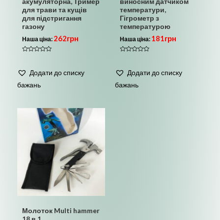
акумуляторна, Тример
виносним датчиком
для трави та кущів
температури,
для підстригання
Гігрометр з
газону
температурою
262
грн
181
грн
Наша ціна:
Наша ціна:
Оцінено
Оцінено
в
в
0
0
Додати до списку
Додати до списку
з
з
5
5
бажань
бажань
Молоток Multi hammer
18 в 1