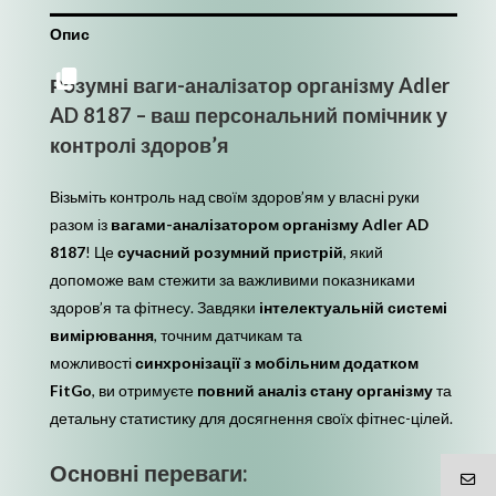
Опис
Розумні ваги-аналізатор організму Adler
AD 8187 – ваш персональний помічник у
контролі здоров’я
Візьміть контроль над своїм здоров’ям у власні руки
разом із
вагами-аналізатором організму Adler AD
8187
! Це
сучасний розумний пристрій
, який
допоможе вам стежити за важливими показниками
здоров’я та фітнесу. Завдяки
інтелектуальній системі
вимірювання
, точним датчикам та
можливості
синхронізації з мобільним додатком
FitGo
, ви отримуєте
повний аналіз стану організму
та
детальну статистику для досягнення своїх фітнес-цілей.
Основні переваги: