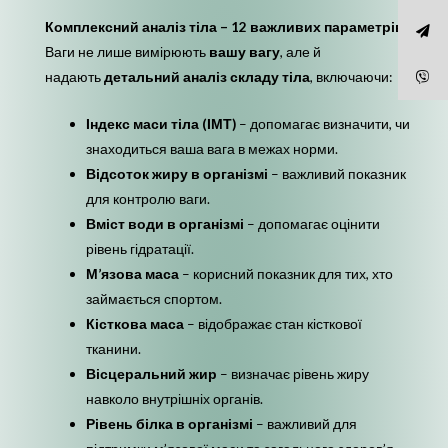
Комплексний аналіз тіла – 12 важливих параметрів
Ваги не лише вимірюють
вашу вагу
, але й
надають
детальний аналіз складу тіла
, включаючи:
Індекс маси тіла (ІМТ)
– допомагає визначити, чи
знаходиться ваша вага в межах норми.
Відсоток жиру в організмі
– важливий показник
для контролю ваги.
Вміст води в організмі
– допомагає оцінити
рівень гідратації.
М’язова маса
– корисний показник для тих, хто
займається спортом.
Кісткова маса
– відображає стан кісткової
тканини.
Вісцеральний жир
– визначає рівень жиру
навколо внутрішніх органів.
Рівень білка в організмі
– важливий для