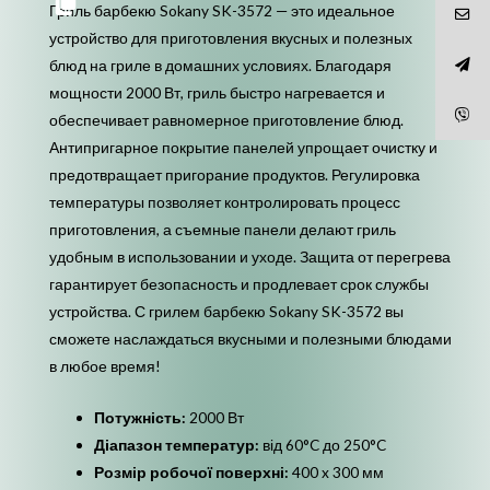
панелі
Гриль барбекю Sokany SK-3572 — это идеальное
захист
устройство для приготовления вкусных и полезных
від
блюд на гриле в домашних условиях. Благодаря
перегріву
мощности 2000 Вт, гриль быстро нагревается и
кількість
обеспечивает равномерное приготовление блюд.
Антипригарное покрытие панелей упрощает очистку и
предотвращает пригорание продуктов. Регулировка
температуры позволяет контролировать процесс
приготовления, а съемные панели делают гриль
удобным в использовании и уходе. Защита от перегрева
гарантирует безопасность и продлевает срок службы
устройства. С грилем барбекю Sokany SK-3572 вы
сможете наслаждаться вкусными и полезными блюдами
в любое время!
Потужність:
2000 Вт
Діапазон температур:
від 60°C до 250°C
Розмір робочої поверхні:
400 x 300 мм