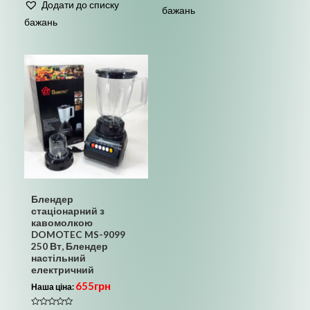
5
Додати до списку
з
бажань
5
бажань
Блендер
стаціонарний з
кавомолкою
DOMOTEC MS-9099
250 Вт, Блендер
настільний
електричний
655
грн
Наша ціна: