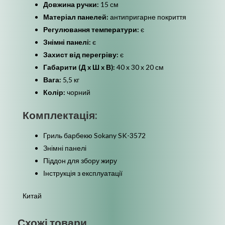
Довжина ручки:
15 см
Матеріал панелей:
антипригарне покриття
Регулювання температури:
є
Знімні панелі:
є
Захист від перегріву:
є
Габарити (Д x Ш x В):
40 x 30 x 20 см
Вага:
5,5 кг
Колір:
чорний
Комплектація:
Гриль барбекю Sokany SK-3572
Знімні панелі
Піддон для збору жиру
Інструкція з експлуатації
Китай
Схожі товари