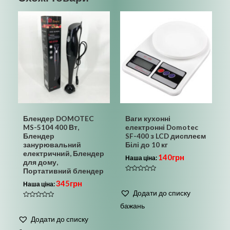
Блендер DOMOTEC
Ваги кухонні
MS-5104 400 Вт,
електронні Domotec
Блендер
SF-400 з LCD дисплеєм
занурювальний
Білі до 10 кг
електричний, Блендер
140
грн
Наша ціна:
для дому,
Портативний блендер
Оцінено
345
грн
в
Наша ціна:
0
Додати до списку
з
5
Оцінено
бажань
в
0
Додати до списку
з
5