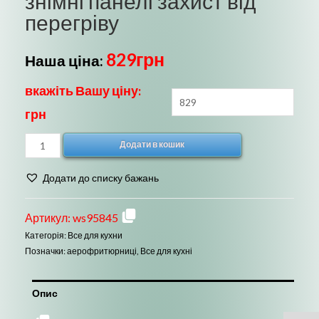
знімні панелі захист від
перегріву
829
грн
Наша ціна:
вкажіть Вашу ціну:
грн
Гриль
Додати в кошик
барбекю
Sokany
Додати до списку бажань
SK-
3572
Артикул:
ws95845
електричний
Категорія:
Все для кухни
2000Вт
Позначки:
аерофритюрниці
,
Все для кухні
антипригарне
покриття
Опис
знімні