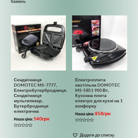
бажань
Сендвічниця
Електроплита
DOMOTEC MS-7777,
настільна DOMOTEC
Електробутербродниця,
MS-5851 900 Вт,
Сендвічниця
Кухонна плита
мультипекар,
електро для кухні на 1
Бутербродниця
конфорку
електрична
858
грн
Наша ціна:
540
грн
Наша ціна:
Оцінено
в
Оцінено
0
в
Додати до списку
з
0