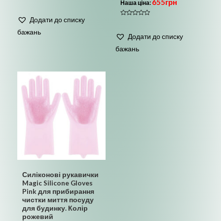
655
грн
Наша ціна:
Оцінено
в
0
Додати до списку
з
Оцінено
5
в
бажань
0
Додати до списку
з
5
бажань
Силіконові рукавички
Magic Silicone Gloves
Pink для прибирання
чистки миття посуду
для будинку. Колір
рожевий