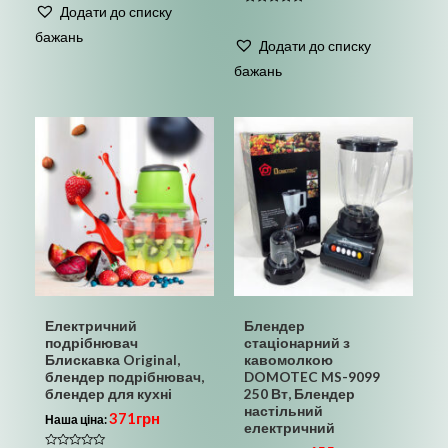
0
Додати до списку
з
Оцінено
5
в
бажань
0
Додати до списку
з
5
бажань
Електричний
Блендер
подрібнювач
стаціонарний з
Блискавка Original,
кавомолкою
блендер подрібнювач,
DOMOTEC MS-9099
блендер для кухні
250 Вт, Блендер
настільний
371
грн
Наша ціна:
електричний