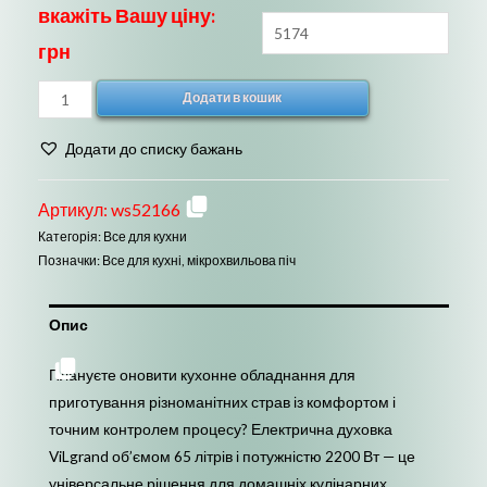
вкажіть Вашу ціну:
грн
Духовка
Додати в кошик
настольная
ViLgrand
Додати до списку бажань
VEO650-
18
Артикул:
ws52166
Black
Категорія:
Все для кухни
кількість
Позначки:
Все для кухні
,
мікрохвильова піч
Опис
Плануєте оновити кухонне обладнання для
приготування різноманітних страв із комфортом і
точним контролем процесу? Електрична духовка
ViLgrand об’ємом 65 літрів і потужністю 2200 Вт — це
універсальне рішення для домашніх кулінарних