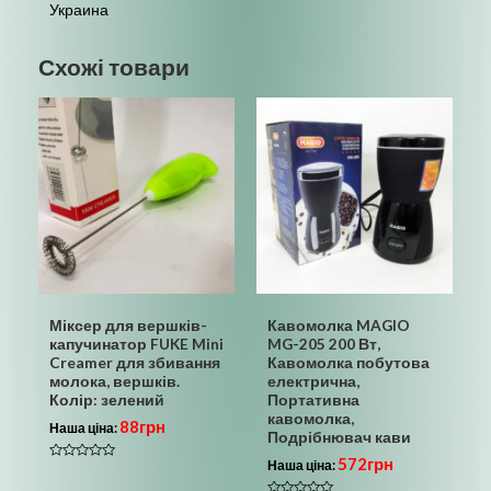
Украина
Схожі товари
Міксер для вершків-
Кавомолка MAGIO
капучинатор FUKE Mini
MG-205 200 Вт,
Creamer для збивання
Кавомолка побутова
молока, вершків.
електрична,
Колір: зелений
Портативна
кавомолка,
88
грн
Наша ціна:
Подрібнювач кави
572
грн
Наша ціна:
Оцінено
в