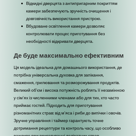
Відкидні дверцята з антипригарним покриттям
камери забезпечують зручність очищення і
довговічність використання пристрою.
Вбудоване освітлення камери дозволяє
контролювати процес приготування без
необхідності відкривати дверцята.
Де буде максимально ефективним
Ця модель ідеальна для домашнього використання, де
потрібна універсальна духовка для запікання,
смаження, грилювання та розморожування продуктів.
Великий об’єм і висока потужність роблять її незамінною
у сім’ях із численними членами або для тих, хто часто
приймає гостей. Підходить для приготування
різноманітних страв: від м’яса і риби до випічки і овочів.
Зручне управління і таймер гарантують точне
дотримання рецептури та контроль часу, що особливо
важливо при приготуванні делікатних страв.