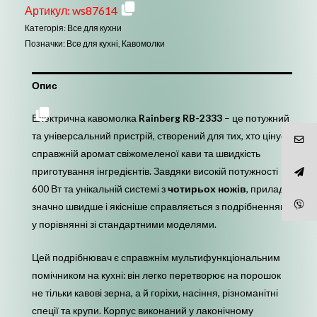
Артикул:
ws87614
Категорія:
Все для кухни
Позначки:
Все для кухні
,
Кавомолки
Опис
Електрична кавомолка
Rainberg RB-2333
– це потужний
та універсальний пристрій, створений для тих, хто цінує
справжній аромат свіжомеленої кави та швидкість
приготування інгредієнтів. Завдяки високій потужності
600 Вт та унікальній системі з
чотирьох ножів
, прилад
значно швидше і якісніше справляється з подрібненням
у порівнянні зі стандартними моделями.
Цей подрібнювач є справжнім мультифункціональним
помічником на кухні: він легко перетворює на порошок
не тільки кавові зерна, а й горіхи, насіння, різноманітні
спеції та крупи. Корпус виконаний у лаконічному