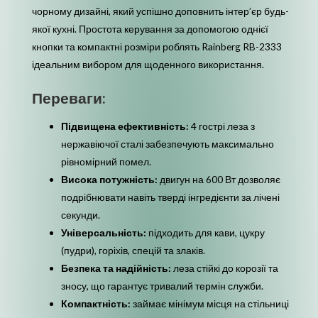
чорному дизайні, який успішно доповнить інтер’єр будь-
якої кухні. Простота керування за допомогою однієї
кнопки та компактні розміри роблять Rainberg RB-2333
ідеальним вибором для щоденного використання.
Переваги:
Підвищена ефективність:
4 гострі леза з
нержавіючої сталі забезпечують максимально
рівномірний помел.
Висока потужність:
двигун на 600 Вт дозволяє
подрібнювати навіть тверді інгредієнти за лічені
секунди.
Універсальність:
підходить для кави, цукру
(пудри), горіхів, спецій та злаків.
Безпека та надійність:
леза стійкі до корозії та
зносу, що гарантує тривалий термін служби.
Компактність:
займає мінімум місця на стільниці