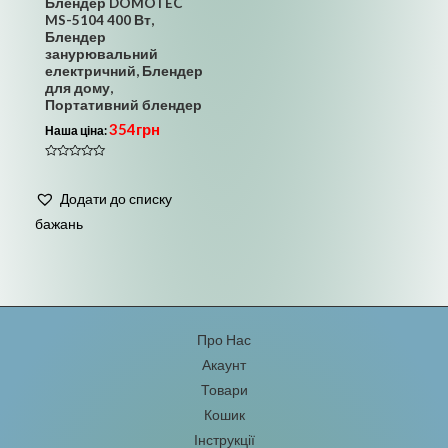
Блендер DOMOTEC
MS-5104 400 Вт,
Блендер
занурювальний
електричний, Блендер
для дому,
Портативний блендер
354
грн
Наша ціна:
Оцінено
в
0
Додати до списку
з
5
бажань
Про Нас
Акаунт
Товари
Кошик
Інструкції