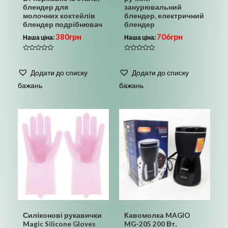
блендер для
занурювальний
молочних коктейлів
блендер, електричний
блендер подрібнювач
блендер
380
грн
706
грн
Наша ціна:
Наша ціна:
Оцінено
Оцінено
в
в
0
0
Додати до списку
Додати до списку
з
з
5
5
бажань
бажань
Силіконові рукавички
Кавомолка MAGIO
Magic Silicone Gloves
MG-205 200 Вт,