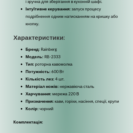
і зручна для зберігання в кухонній шафі.
Інтуїтивне керування:
запуск процесу
подрібнення одним натисканням на кришку або
кнопку.
Характеристики:
Бренд:
Rainberg
Модель:
RB-2333
Тип:
роторна кавомолка
Потужність:
600 Вт
Кількість лез:
4 шт.
Матеріал ножів:
нержавіюча сталь
Харчування:
мережа 220 В
Призначення:
кави, горіхи, насіння, спеції, крупи
Колір:
чорний
Комплектація: