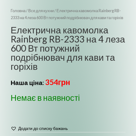
Головна
/
Все для кухни
/ Електрична кавомолка Rainberg RB-
2333 на 4 леза 600 Вт потужний подрібнювач для кави та горіхів
Електрична кавомолка
Rainberg RB-2333 на 4 леза
600 Вт потужний
подрібнювач для кави та
горіхів
354
грн
Наша ціна:
Немає в наявності
Додати до списку бажань