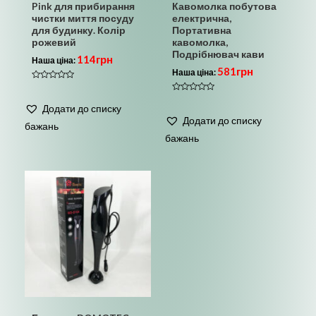
Pink для прибирання
Кавомолка побутова
чистки миття посуду
електрична,
для будинку. Колір
Портативна
рожевий
кавомолка,
Подрібнювач кави
114
грн
Наша ціна:
581
грн
Наша ціна:
Оцінено
в
Оцінено
0
в
Додати до списку
з
0
5
Додати до списку
з
бажань
5
бажань