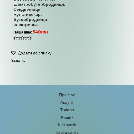
Електробутербродниця,
Сендвічниця
мультипекар,
Бутербродниця
електрична
540
грн
Наша ціна:
Оцінено
в
0
Додати до списку
з
5
бажань
Про Нас
Акаунт
Товари
Кошик
Інструкції
Карта сайту