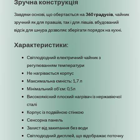
Зручна конструкція
Завдяки основі, що обертається на
360 градусів
, чайник
зручний як для правшів, так і для лівшів. вбудований
відсік для шнура дозволяє зберігати порядок на кухні.
Характеристики:
Світлодіодний електричний чайник з
регулюванням температури
Не нагрівається корпус
Максимальна ємність: 1,7 л
Мінімальний об’єм: 0,5л
Високоякісний плоский нагрівач із нержавіючої
сталі
Корпус із подвійною стінкою
Сенсорна панель
Захист від закипання без води
Світлодіодний дисплей, що відображає поточну