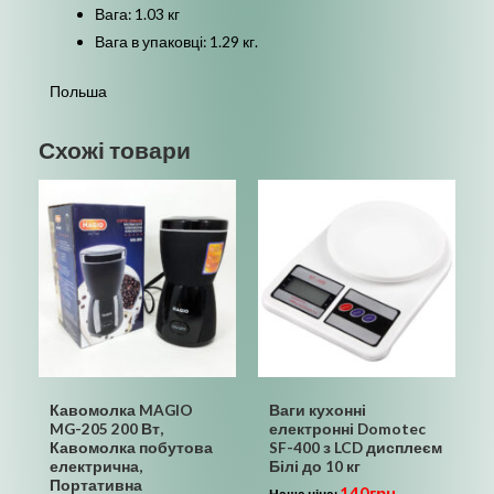
Вага: 1.03 кг
Вага в упаковці: 1.29 кг.
Польша
Схожі товари
Кавомолка MAGIO
Ваги кухонні
MG-205 200 Вт,
електронні Domotec
Кавомолка побутова
SF-400 з LCD дисплеєм
електрична,
Білі до 10 кг
Портативна
140
грн