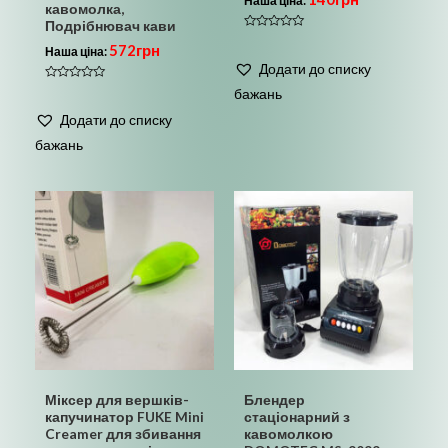
Наша ціна:
кавомолка,
Подрібнювач кави
Оцінено
572
грн
в
Наша ціна:
0
Додати до списку
з
5
Оцінено
бажань
в
0
Додати до списку
з
5
бажань
Міксер для вершків-
Блендер
капучинатор FUKE Mini
стаціонарний з
Creamer для збивання
кавомолкою