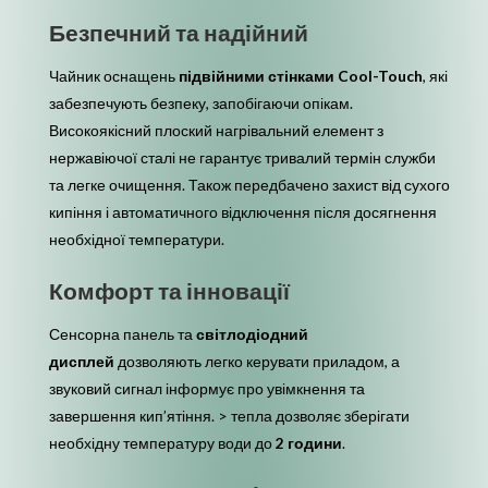
Безпечний та надійний
Чайник оснащень
підвійними стінками Cool-Touch
, які
забезпечують безпеку, запобігаючи опікам.
Високоякісний плоский нагрівальний елемент з
нержавіючої сталі не гарантує тривалий термін служби
та легке очищення. Також передбачено захист від сухого
кипіння і автоматичного відключення після досягнення
необхідної температури.
Комфорт та інновації
Сенсорна панель та
світлодіодний
дисплей
дозволяють легко керувати приладом, а
звуковий сигнал інформує про увімкнення та
завершення кип’ятіння.
>
тепла
дозволяє зберігати
необхідну температуру води до
2 години
.