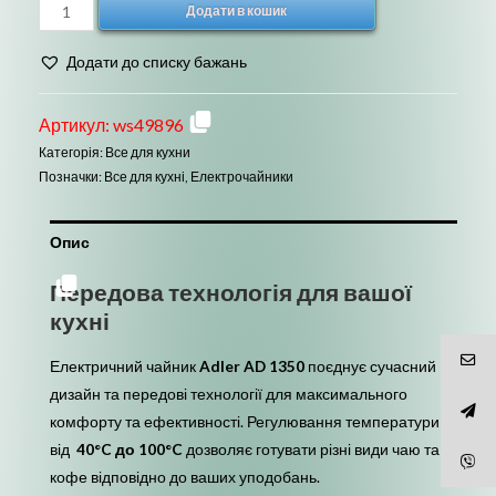
Електричний
Додати в кошик
чайник
з
Додати до списку бажань
ефектом
термоса
Артикул:
ws49896
з
Категорія:
Все для кухни
дисплеєм
Позначки:
Все для кухні
,
Електрочайники
1.7л
Adler
Опис
AD
1350
Передова технологія для вашої
кількість
кухні
Електричний чайник
Adler AD 1350
поєднує сучасний
дизайн та передові технології для максимального
комфорту та ефективності. Регулювання температури
від
40°C до 100°C
дозволяє готувати різні види чаю та
кофе відповідно до ваших уподобань.