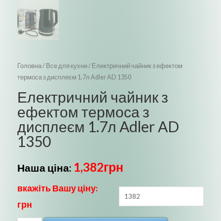
Головна
/
Все для кухни
/ Електричний чайник з ефектом
термоса з дисплеєм 1.7л Adler AD 1350
Електричний чайник з
ефектом термоса з
дисплеєм 1.7л Adler AD
1350
1,382
грн
Наша ціна:
вкажіть Вашу ціну:
грн