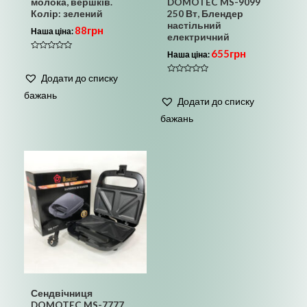
молока, вершків.
DOMOTEC MS-9099
Колір: зелений
250 Вт, Блендер
настільний
88
грн
Наша ціна:
електричний
655
грн
Наша ціна:
Оцінено
в
0
Додати до списку
з
Оцінено
5
в
бажань
0
Додати до списку
з
5
бажань
Сендвічниця
DOMOTEC MS-7777,