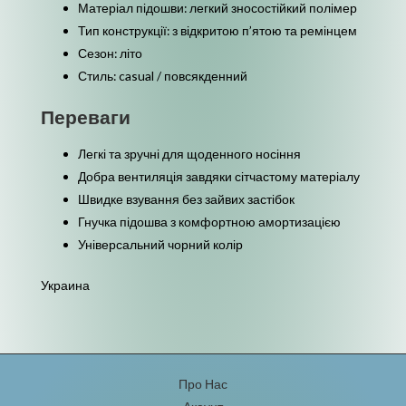
Матеріал підошви: легкий зносостійкий полімер
Тип конструкції: з відкритою п’ятою та ремінцем
Сезон: літо
Стиль: casual / повсякденний
Переваги
Легкі та зручні для щоденного носіння
Добра вентиляція завдяки сітчастому матеріалу
Швидке взування без зайвих застібок
Гнучка підошва з комфортною амортизацією
Універсальний чорний колір
Украина
Про Нас