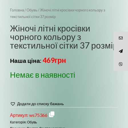
Головна
/
Обувь
/ Жіночі літні кросівки чорного кольору з
текстильної сітки 37 розмір
Жіночі літні кросівки
чорного кольору з
текстильної сітки 37 розмір
469
грн
Наша ціна:
Немає в наявності
Додати до списку бажань
Артикул:
ws75366
Категорія:
Обувь