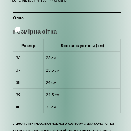
Позначки:
Взуття
,
Взуття чоловіче
Опис
Розмірна сітка
Розмір
Довжина устілки (см)
36
23 см
37
23.5 см
38
24 см
39
24.5 см
40
25 см
Жіночі літні кросівки чорного кольору з дихаючої сітки —
це поєднання легкості, комфорту та універсального