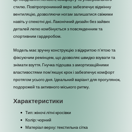
стилю. Повітропроникний верх забезпечує відмінну
вентиляцію, дозволяючи ногам залишатися свіжими
навіть у спекотні дні. Лаконічний дизайн без зайвих
деталей легко комбінується з повсякденним та
спортивним гардеробом.
Модель має зручну конструкцію з відкритою п’ятою та
фіксуючим ремінцем, що дозволяє швидко взувати та
знімати взуття. Гнучка підошва з амортизаційними
властивостями пом’якшує крок і забезпечує комфорт
протягом усього дня. Ідеальний варіант для прогулянок,
подорожей та активного міського ритму.
Характеристики
Тип: жіночі літні кросівки
Колір: чорний
Матеріал верху: текстильна сітка