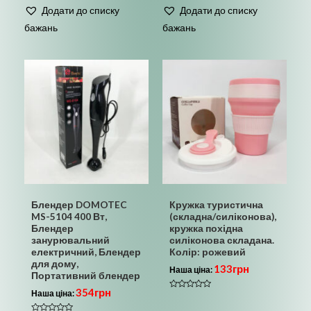
0
0
Додати до списку
Додати до списку
з
з
5
5
бажань
бажань
Блендер DOMOTEC
Кружка туристична
MS-5104 400 Вт,
(складна/силіконова),
Блендер
кружка похідна
занурювальний
силіконова складана.
електричний, Блендер
Колір: рожевий
для дому,
133
грн
Наша ціна:
Портативний блендер
354
грн
Наша ціна:
Оцінено
в
0