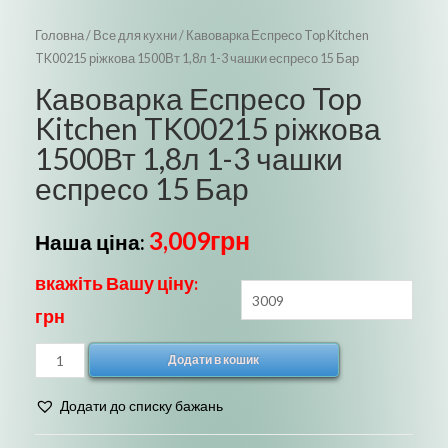
Головна
/
Все для кухни
/ Кавоварка Еспресо Top Kitchen
TK00215 ріжкова 1500Вт 1,8л 1-3 чашки еспресо 15 Бар
Кавоварка Еспресо Top
Kitchen TK00215 ріжкова
1500Вт 1,8л 1-3 чашки
еспресо 15 Бар
3,009
грн
Наша ціна:
вкажіть Вашу ціну:
грн
Кавоварка
Додати в кошик
Еспресо
Top
Додати до списку бажань
Kitchen