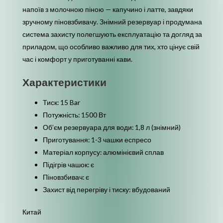
напоїв з молочною піною — капучино і латте, завдяки
зручному піновзбивачу. Знімний резервуар і продумана
система захисту полегшують експлуатацію та догляд за
приладом, що особливо важливо для тих, хто цінує свій
час і комфорт у приготуванні кави.
Характеристики
Тиск: 15 Bar
Потужність: 1500 Вт
Об’єм резервуара для води: 1,8 л (знімний)
Приготування: 1-3 чашки еспресо
Матеріал корпусу: алюмінієвий сплав
Підігрів чашок: є
Піновзбивач: є
Захист від перегріву і тиску: вбудований
Китай