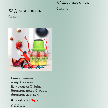
Додати до списку
з
Оцінено
5
в
бажань
0
Додати до списку
з
5
бажань
Електричний
подрібнювач
Блискавка Original,
блендер подрібнювач,
блендер для кухні
380
грн
Наша ціна: