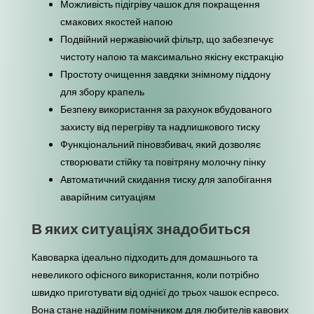
Можливість підігріву чашок для покращення
смакових якостей напою
Подвійний нержавіючий фільтр, що забезпечує
чистоту напою та максимально якісну екстракцію
Простоту очищення завдяки знімному піддону
для збору крапель
Безпеку використання за рахунок вбудованого
захисту від перегріву та надлишкового тиску
Функціональний піновзбивач, який дозволяє
створювати стійку та повітряну молочну пінку
Автоматичний скидання тиску для запобігання
аварійним ситуаціям
В яких ситуаціях знадобиться
Кавоварка ідеально підходить для домашнього та
невеликого офісного використання, коли потрібно
швидко приготувати від однієї до трьох чашок еспресо.
Вона стане надійним помічником для любителів кавових