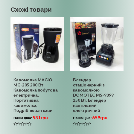
Схожі товари
Кавомолка MAGIO
Блендер
MG-205 200 Вт,
стаціонарний з
Кавомолка побутова
кавомолкою
електрична,
DOMOTEC MS-9099
Портативна
250 Вт, Блендер
кавомолка,
настільний
Подрібнювач кави
електричний
581
грн
659
грн
Наша ціна:
Наша ціна:
Оцінено
Оцінено
в
в