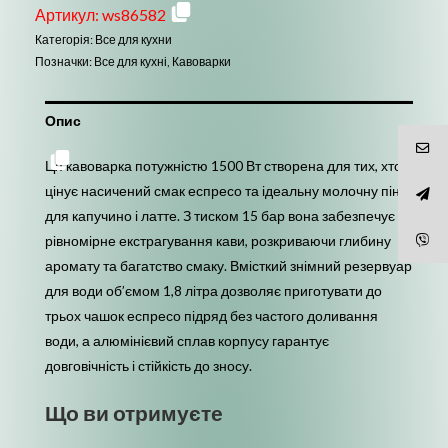
TK00215
Артикул:
ws86582
ріжкова
Категорія:
Все для кухни
1500Вт
Позначки:
Все для кухні
,
Кавоварки
1,8л
1-
Опис
3
чашки
Ця кавоварка потужністю 1500 Вт створена для тих, хто
еспресо
цінує насичений смак еспресо та ідеальну молочну пінку
15
для капучино і латте. З тиском 15 бар вона забезпечує
Бар
рівномірне екстрагування кави, розкриваючи глибину
кількість
аромату та багатство смаку. Вмісткий знімний резервуар
для води об’ємом 1,8 літра дозволяє приготувати до
трьох чашок еспресо підряд без частого доливання
води, а алюмінієвий сплав корпусу гарантує
довговічність і стійкість до зносу.
Що ви отримуєте