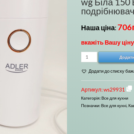
wg Біла 150 
подрібнювач
706
Наша ціна:
вкажіть Вашу ціну
Кавомолка
Додати
електрична
Додати до списку баж
Adler
AD
4446-
Артикул:
ws29931
wg
Категорія:
Все для кухни
Біла
Позначки:
Все для кухні
,
Ка
150
Вт
кухонний