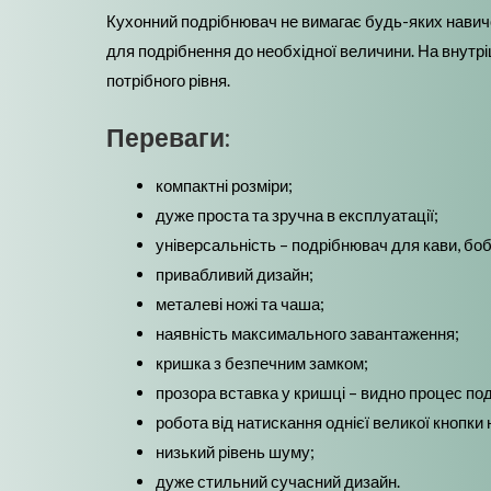
Кухонний подрібнювач не вимагає будь-яких навичок,
для подрібнення до необхідної величини. На внутрі
потрібного рівня.
Переваги:
компактні розміри;
дуже проста та зручна в експлуатації;
універсальність – подрібнювач для кави, бобо
привабливий дизайн;
металеві ножі та чаша;
наявність максимального завантаження;
кришка з безпечним замком;
прозора вставка у кришці – видно процес под
робота від натискання однієї великої кнопки 
низький рівень шуму;
дуже стильний сучасний дизайн.