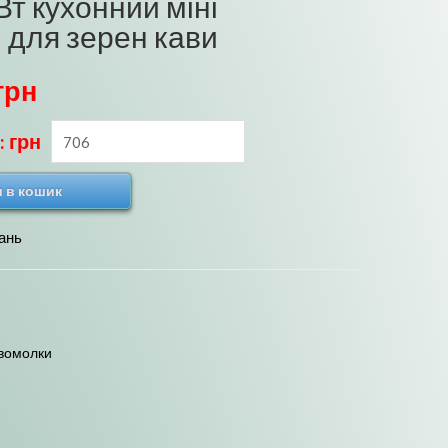
Вт кухонний міні
 для зерен кави
грн
: грн
 в кошик
ань
вомолки