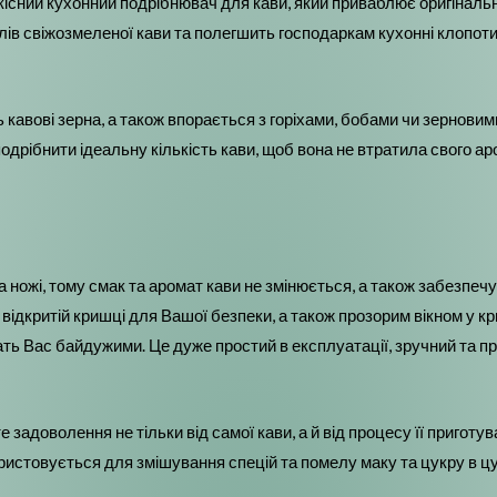
якісний кухонний подрібнювач для кави, який приваблює оригінал
ів свіжозмеленої кави та полегшить господаркам кухонні клопоти
кавові зерна, а також впорається з горіхами, бобами чи зерновим
подрібнити ідеальну кількість кави, щоб вона не втратила свого ар
ожі, тому смак та аромат кави не змінюється, а також забезпечує
ідкритій кришці для Вашої безпеки, а також прозорим вікном у к
ать Вас байдужими. Це дуже простий в експлуатації, зручний та пр
доволення не тільки від самої кави, а й від процесу її приготува
ристовується для змішування спецій та помелу маку та цукру в ц