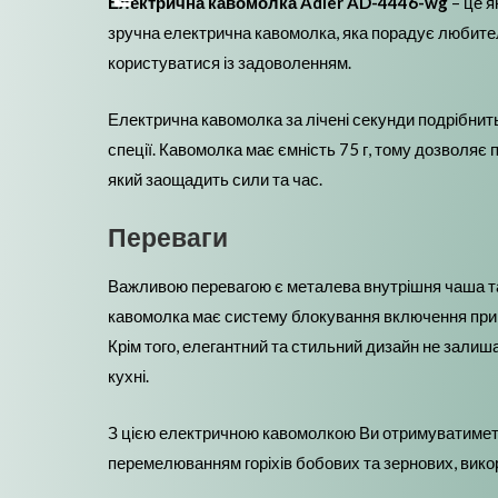
Електрична кавомолка Adler AD-4446-wg
– це 
зручна електрична кавомолка, яка порадує любител
користуватися із задоволенням.
Електрична кавомолка за лічені секунди подрібнить 
спеції. Кавомолка має ємність 75 г, тому дозволяє 
який заощадить сили та час.
Переваги
Важливою перевагою є металева внутрішня чаша та н
кавомолка має систему блокування включення при в
Крім того, елегантний та стильний дизайн не залиш
кухні.
З цією електричною кавомолкою Ви отримуватимете за
перемелюванням горіхів бобових та зернових, вико