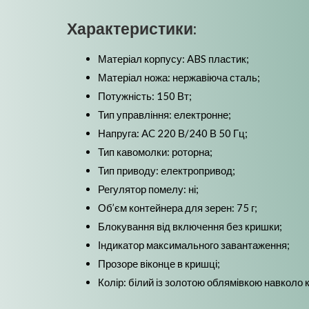
Характеристики:
Матеріал корпусу: ABS пластик;
Матеріал ножа: нержавіюча сталь;
Потужність: 150 Вт;
Тип управління: електронне;
Напруга: AC 220 В/240 В 50 Гц;
Тип кавомолки: роторна;
Тип приводу: електропривод;
Регулятор помелу: ні;
Об’єм контейнера для зерен: 75 г;
Блокування від включення без кришки;
Індикатор максимального завантаження;
Прозоре віконце в кришці;
Колір: білий із золотою облямівкою навколо 