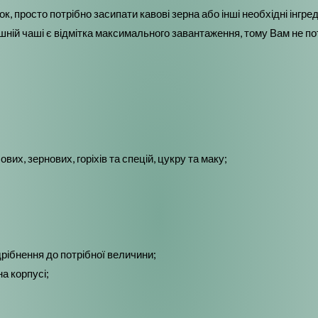
 просто потрібно засипати кавові зерна або інші необхідні інгре
шній чаші є відмітка максимального завантаження, тому Вам не пот
вих, зернових, горіхів та спецій, цукру та маку;
рібнення до потрібної величини;
на корпусі;