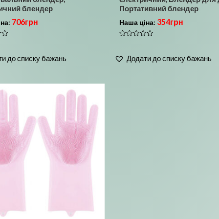
ичний блендер
Портативний блендер
706
грн
354
грн
іна:
Наша ціна:
Оцінено
в
0
и до списку бажань
Додати до списку бажань
з
5