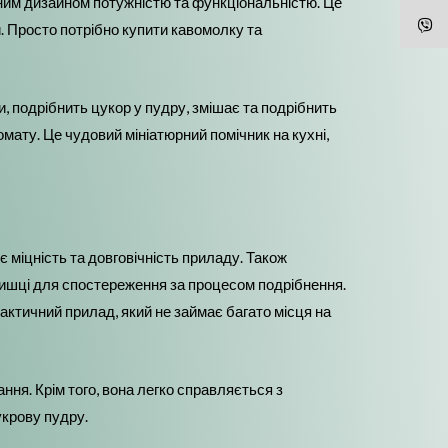
ьним дизайном потужністю та функціональністю. Це
. Просто потрібно купити кавомолку та
и, подрібнить цукор у пудру, змішає та подрібнить
омату. Це чудовий мініатюрний помічник на кухні,
 міцність та довговічність приладу. Також
ришці для спостереження за процесом подрібнення.
актичний прилад, який не займає багато місця на
ння. Крім того, вона легко справляється з
укрову пудру.