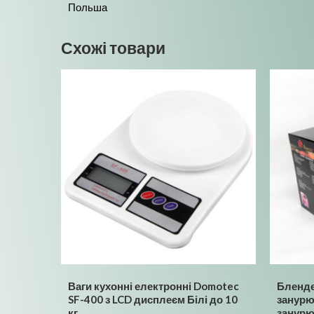
Польша
Схожі товари
Ваги кухонні електронні Domotec
Бленд
SF-400 з LCD дисплеєм Білі до 10
занурю
кг
занурю