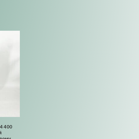
4 400
й
дому,