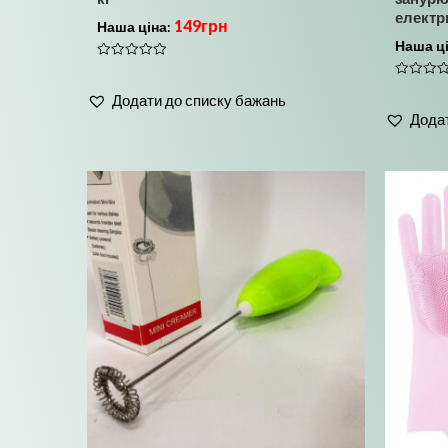
електр
149
грн
Наша ціна:
Наша ц
Оцінено
в
Оцінено
0
Додати до списку бажань
в
з
0
5
Додат
з
5