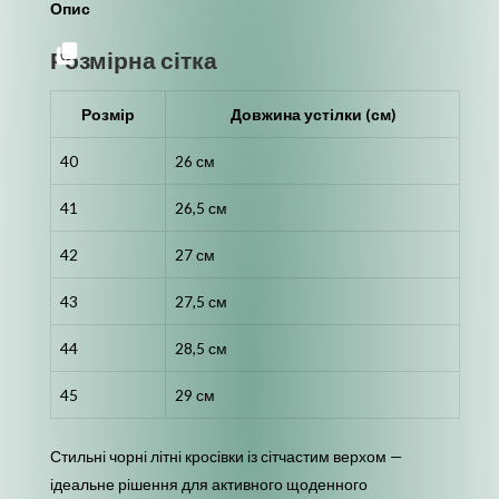
Опис
Розмірна сітка
Розмір
Довжина устілки (см)
40
26 см
41
26,5 см
42
27 см
43
27,5 см
44
28,5 см
45
29 см
Стильні чорні літні кросівки із сітчастим верхом —
ідеальне рішення для активного щоденного