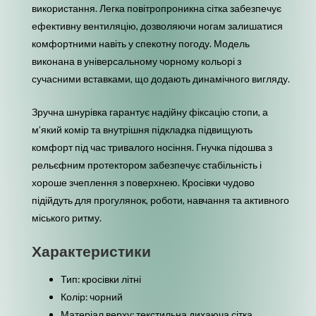
використання. Легка повітропроникна сітка забезпечує
ефективну вентиляцію, дозволяючи ногам залишатися
комфортними навіть у спекотну погоду. Модель
виконана в універсальному чорному кольорі з
сучасними вставками, що додають динамічного вигляду.
Зручна шнурівка гарантує надійну фіксацію стопи, а
м’який комір та внутрішня підкладка підвищують
комфорт під час тривалого носіння. Гнучка підошва з
рельєфним протектором забезпечує стабільність і
хороше зчеплення з поверхнею. Кросівки чудово
підійдуть для прогулянок, роботи, навчання та активного
міського ритму.
Характеристики
Тип: кросівки літні
Колір: чорний
Матеріал верху: текстильна дихаюча сітка