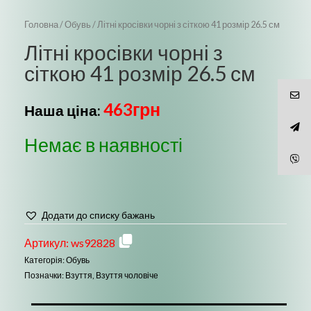
Головна
/
Обувь
/ Літні кросівки чорні з сіткою 41 розмір 26.5 см
Літні кросівки чорні з
сіткою 41 розмір 26.5 см
463
грн
Наша ціна:
Немає в наявності
Додати до списку бажань
Артикул:
ws92828
Категорія:
Обувь
Позначки:
Взуття
,
Взуття чоловіче