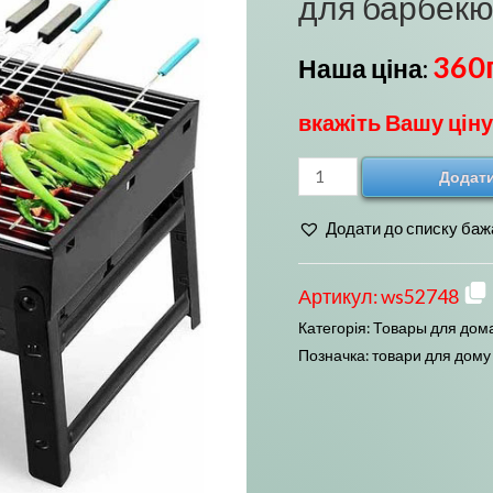
для барбек
360
Наша ціна:
вкажіть Вашу ціну
Мангал
Додати
складаний
Додати до списку баж
36х28х20см
BBQ
для
Артикул:
ws52748
барбекю
Категорія:
Товары для дома
кількість
Позначка:
товари для дому 