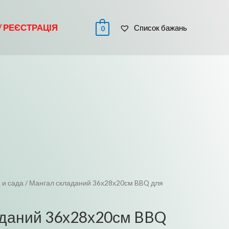
 / РЕЄСТРАЦІЯ
Список бажань
0
 и сада
/ Мангал складаний 36х28х20см BBQ для
аданий 36х28х20см BBQ