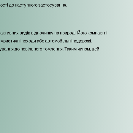
ності до наступного застосування.
 активних видів відпочинку на природі. Його компактні
 туристичні походи або автомобільні подорожі.
жування до повільного томлення. Таким чином, цей