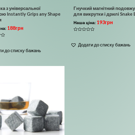
ка з універсальної
Гнучкий магнітний подовж
ю Instantly Grips any Shape
для викрутки і дрилі Snake 
м
193
грн
Наша ціна:
188
грн
іна:
Оцінено
в
0
Додати до списку бажань
з
5
и до списку бажань