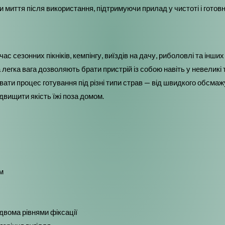
 миття після використання, підтримуючи прилад у чистоті і готов
 сезонних пікніків, кемпінгу, виїздів на дачу, риболовлі та інших
легка вага дозволяють брати пристрій із собою навіть у невеликі
вати процес готування під різні типи страв — від швидкого обсма
двищити якість їжі поза домом.
м
 двома рівнями фіксації