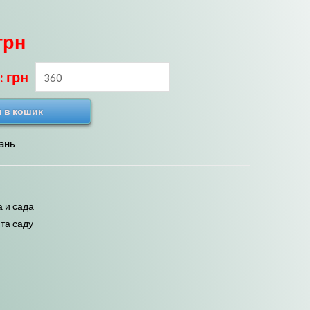
ю
грн
: грн
 в кошик
ань
 и сада
та саду