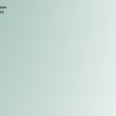
увач
Bit