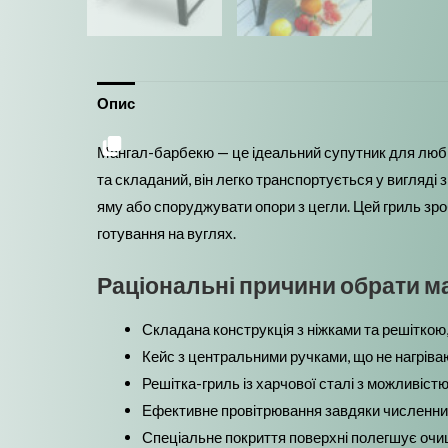
Опис
Мангал-барбекю — це ідеальний супутник для любите
та складаний, він легко транспортується у вигляді
яму або споруджувати опори з цегли. Цей гриль зро
готування на вуглях.
Раціональні причини обрати 
Складана конструкція з ніжками та решіткою,
Кейс з центральними ручками, що не нагріваю
Решітка-гриль із харчової сталі з можливістю
Ефективне провітрювання завдяки численним 
Спеціальне покриття поверхні полегшує очищ