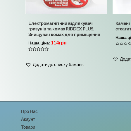
Електромагнітний відлякувач
Камені 
гризунів та комах RIDDEX PLUS,
стеатит
Знищувач комах для приміщення
Наша ц
114
грн
Наша ціна:
Оцінено
в
Оцінено
0
Додат
в
з
0
5
Додати до списку бажань
з
5
Про Нас
Акаунт
Товари