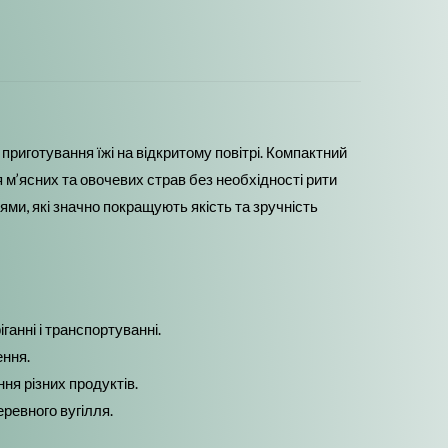
риготування їжі на відкритому повітрі. Компактний
 м’ясних та овочевих страв без необхідності рити
ми, які значно покращують якість та зручність
ганні і транспортуванні.
ення.
ння різних продуктів.
ревного вугілля.