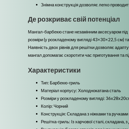
Знімна конструкція дозволяє легко проводити
Де розкриває свій потенціал
Мангал-барбекю стане незамінним аксесуаром під час
розміри (у розкладеному вигляді 43×30×22,5 см) та 
Наявність двох рівнів для решітки дозволяє адапту
мангал допомагає скоротити час приготування та пі
Характеристики
Тип: Барбекю-гриль
Матеріал корпусу: Холоднокатана сталь
Розміри у розкладеному вигляді: 36х28х20с
Колір: Чорний
Конструкція: Складана з ніжками та ручками
Решітка-гриль: Із харчової сталі, складана, з