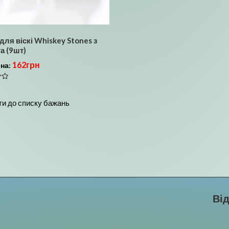
для віскі Whiskey Stones з
а (9шт)
162
грн
іна:
и до списку бажань
Ві