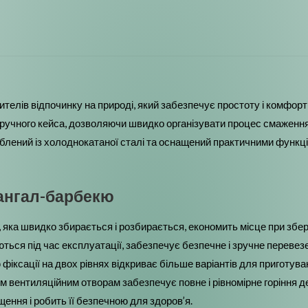
лів відпочинку на природі, який забезпечує простоту і комфорт п
 зручного кейса, дозволяючи швидко організувати процес смаження
блений із холоднокатаної сталі та оснащений практичними функція
мангал-барбекю
 яка швидко збирається і розбирається, економить місце при збері
ться під час експлуатації, забезпечує безпечне і зручне перевез
 фіксації на двох рівнях відкриває більше варіантів для приготува
вентиляційним отворам забезпечує повне і рівномірне горіння де
ення і робить її безпечною для здоров’я.