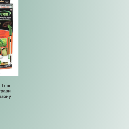
 Trim
трави
газону