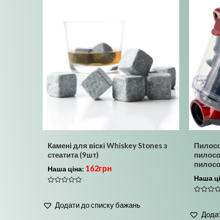
Камені для віскі Whiskey Stones з
Пилосо
стеатита (9шт)
пилосо
пилосо
162
грн
Наша ціна:
Наша ц
Оцінено
в
Оцінено
0
Додати до списку бажань
в
з
0
5
Додат
з