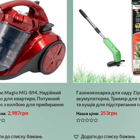
с Magio MG-894, Надійний
Газонокосарка для саду Zip
с для квартири, Потужний
акумуляторна, Тример для 
с з колбою для прибирання
та кущів для підстригання 
2,987
грн
253
грн
іна:
Наша ціна:
Оцінено
в
0
и до списку бажань
Додати до списку бажань
з