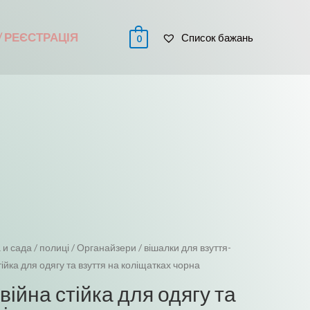
 / РЕЄСТРАЦІЯ
Список бажань
0
 и сада
/
полиці / Органайзери / вішалки для взуття-
ійка для одягу та взуття на коліщатках чорна
ійна стійка для одягу та