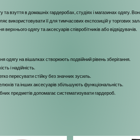
та взуття в домашніх гардеробах, студіях і магазинах одягу. Вона 
оляє використовувати її для тимчасових експозицій у торгових зал
я верхнього одягу та аксесуарів співробітників або відвідувачів.
ня одягу на вішалках створюють подвійний рівень зберігання.
сть і надійність.
егко пересувати стійку без значних зусиль.
пелюхів та інших аксесуарів збільшують функціональність.
ібних предметів допомагає систематизувати гардероб.