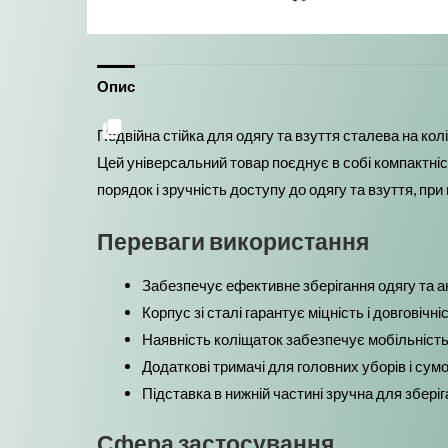
Опис
Подвійна стійка для одягу та взуття сталева на ко
Цей універсальний товар поєднує в собі компактніс
порядок і зручність доступу до одягу та взуття, п
Переваги використання
Забезпечує ефективне зберігання одягу та ак
Корпус зі сталі гарантує міцність і довговіч
Наявність коліщаток забезпечує мобільність 
Додаткові тримачі для головних уборів і су
Підставка в нижній частині зручна для збері
Сфера застосування