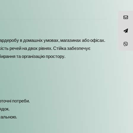
 гардеробу в домашніх умовах, магазинах або офісах.
ість речей на двох рівнях. Стійка забезпечує
бирання та організацію простору.
оточні потреби.
ядок.
рсальною.