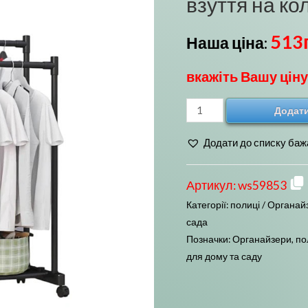
взуття на ко
513
Наша ціна:
вкажіть Вашу ціну
Сталева
Додати
подвійна
Додати до списку баж
стійка
для
одягу
Артикул:
ws59853
та
Категорії:
полиці / Органай
взуття
сада
на
Позначки:
Органайзери
,
по
коліщатках
для дому та саду
чорна
кількість