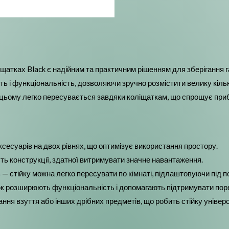
ліщатках Black є надійним та практичним рішенням для зберігання
ть і функціональність, дозволяючи зручно розмістити велику кільк
ри цьому легко пересувається завдяки коліщаткам, що спрощує при
сесуарів на двох рівнях, що оптимізує використання простору.
ність конструкції, здатної витримувати значне навантаження.
— стійку можна легко пересувати по кімнаті, підлаштовуючи під п
мок розширюють функціональність і допомагають підтримувати пор
гання взуття або інших дрібних предметів, що робить стійку уніве