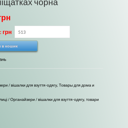
ліщатках чорна
грн
: грн
 в кошик
ань
зери / вішалки для взуття-одягу
,
Товары для дома и
лиці / Органайзери / вішалки для взуття-одягу
,
товари