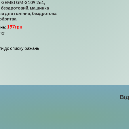
 GEMEI GM-3109 2в1,
 бездротовий, машинка
ча для гоління, бездротова
обритва
197
грн
іна:
и до списку бажань
Ві