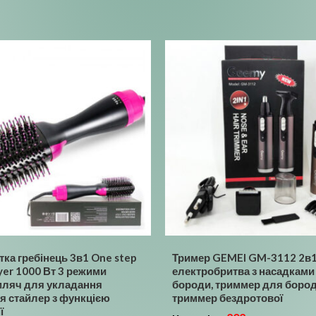
тка гребінець 3в1 One step
Тример GEMEI GM-3112 2в1
yer 1000 Вт 3 режими
електробритва з насадками
ляч для укладання
бороди, триммер для бород
я стайлер з функцією
триммер бездротової
ї