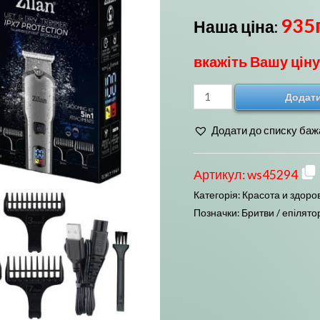
935
Наша ціна:
вкажіть Вашу ціну
Тример
Додати
для
Додати до списку баж
бороди
та
вусів
Артикул:
ws45294
5
Категорія:
Красота и здоро
в
Позначки:
Бритви / епілято
1
Zilan
ZLN8634
кількість