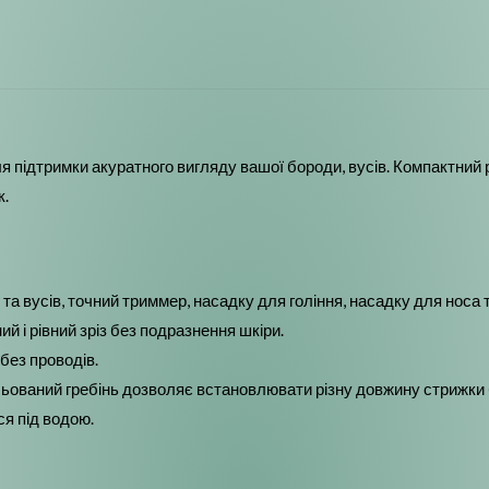
я підтримки акуратного вигляду вашої бороди, вусів. Компактний 
к.
а вусів, точний триммер, насадку для гоління, насадку для носа т
й і рівний зріз без подразнення шкіри.
без проводів.
ьований гребінь дозволяє встановлювати різну довжину стрижки б
ся під водою.