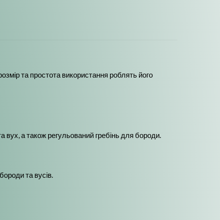
розмір та простота використання роблять його
а вух, а також регульований гребінь для бороди.
ороди та вусів.