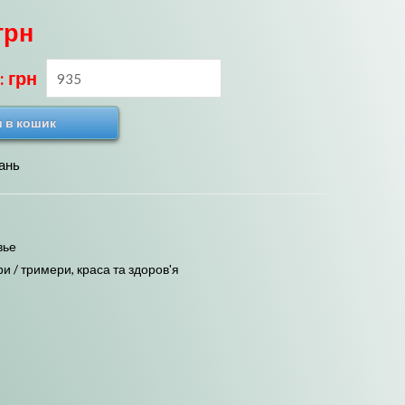
грн
: грн
 в кошик
ань
вье
ри / тримери
,
краса та здоров'я