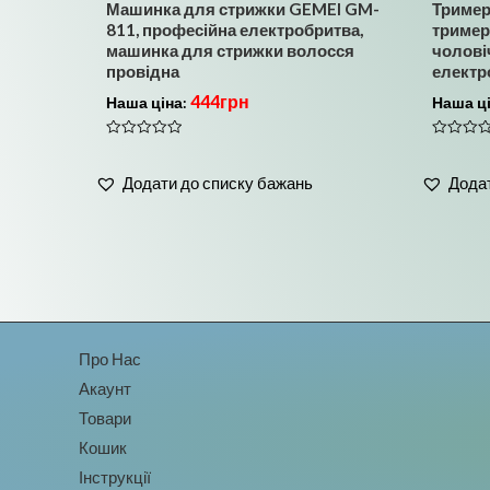
Машинка для стрижки GEMEI GM-
Тример
811, професійна електробритва,
тример
машинка для стрижки волосся
чолові
провідна
електр
444
грн
Наша ціна:
Наша ц
Оцінено
Оцінено
в
в
0
0
Додати до списку бажань
Додат
з
з
5
5
Про Нас
Акаунт
Товари
Кошик
Інструкції