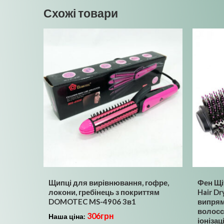
Схожі товари
Щипці для вирівнювання, гофре,
Фен Щі
локони, гребінець з покриттям
Hair Dr
DOMOTEC MS-4906 3в1
випрям
волосс
306
грн
Наша ціна:
іонізаці