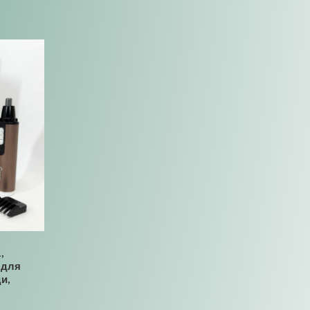
,
 для
и,