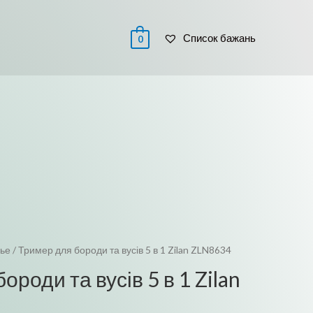
 / РЕЄСТРАЦІЯ
Список бажань
0
вье
/ Тример для бороди та вусів 5 в 1 Zilan ZLN8634
ороди та вусів 5 в 1 Zilan