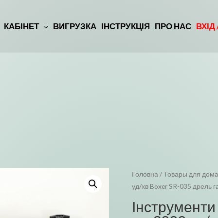
КАБІНЕТ
ВИГРУЗКА
ІНСТРУКЦІЯ
ПРО НАС
ВХІД
Головна
/
Товары для дома
уд/хв Boxer SR-035 дрель г
Інструменти