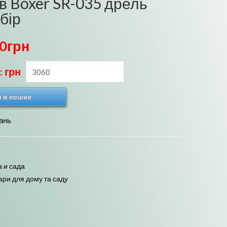
хв Boxer SR-035 дрель
бір
60
грн
: грн
 в кошик
ань
 и сада
ари для дому та саду