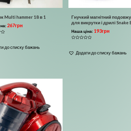
к Multi hammer 18 в 1
Гнучкий магнітний подовж
для викрутки і дрилі Snake 
267
грн
іна:
193
грн
Наша ціна:
Оцінено
и до списку бажань
в
0
Додати до списку бажань
з
5