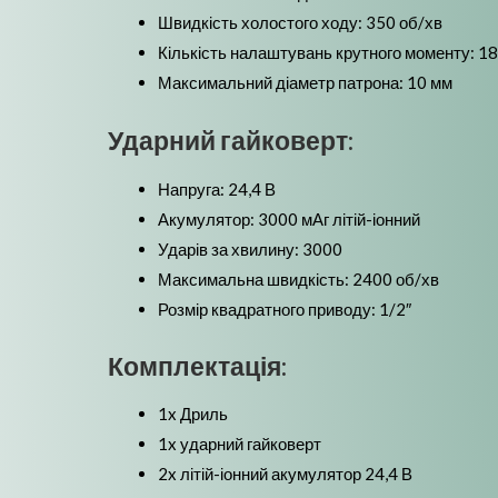
Швидкість холостого ходу: 350 об/хв
Кількість налаштувань крутного моменту: 1
Максимальний діаметр патрона: 10 мм
Ударний гайковерт:
Напруга: 24,4 В
Акумулятор: 3000 мАг літій-іонний
Ударів за хвилину: 3000
Максимальна швидкість: 2400 об/хв
Розмір квадратного приводу: 1/2″
Комплектація:
1x Дриль
1x ударний гайковерт
2x літій-іонний акумулятор 24,4 В