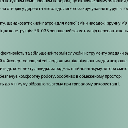
 та потужним комбінованим набором, що включає акумуляторний д
ння отворів у дереві та металі до легкого закручування шурупів і 
у, швидкозатискний патрон для легкої зміни насадок і зручну м’я
міцна конструкція: SR-035 оснащений захистом від перевантажен
 ефективність та збільшений термін служби інструменту завдяки 
ний гайковерт оснащені світлодіодним підсвічуванням для покраще
ть до комплекту, швидко заряджає літій-іонні акумулятори ємніст
абезпечує комфортну роботу, особливо в обмеженому просторі.
ть до мінімуму вібрацію та втому при тривалому використанні.