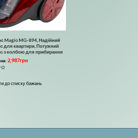
с Magio MG-894, Надійний
с для квартири, Потужний
с з колбою для прибирання
2,987
грн
іна:
и до списку бажань