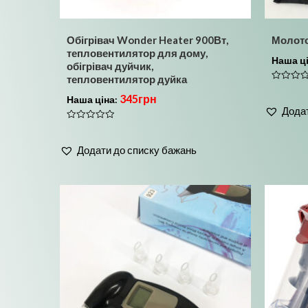
Обігрівач Wonder Heater 900Вт,
Молото
тепловентилятор для дому,
Наша ц
обігрівач дуйчик,
тепловентилятор дуйка
Оцінено
345
грн
в
Наша ціна:
0
Додат
з
5
Оцінено
в
0
Додати до списку бажань
з
5