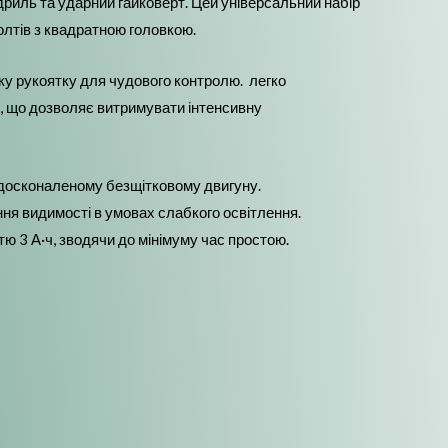
риль та ударний гайковерт. Цей універсальний набір
болтів з квадратною головкою.
ку рукоятку для чудового контролю. легко
ь, що дозволяє витримувати інтенсивну
вдосконаленому безщітковому двигуну.
ння видимості в умовах слабкого освітлення.
ю 3 А·ч, зводячи до мінімуму час простою.