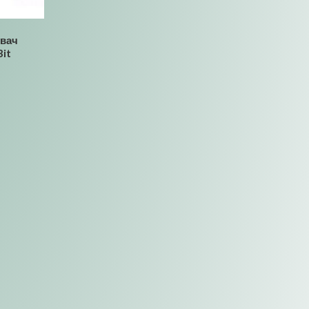
увач
Bit