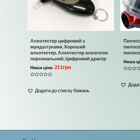
Алкотестер цифровий з
Пилосо
мундштуками, Хороший
пилосо
алкотестер, Алкотестер алкоголю
пилосо
персональний, Цифровий драгер
Наша ц
211
грн
Наша ціна:
Оцінено
в
Оцінено
0
Додат
в
з
0
5
Додати до списку бажань
з
5