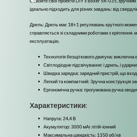
Освойте свої проекти DIY з Boxer SR-035, зручним
ідеально підходить для різних завдань: від свердлі
Дрель: Дрель має 18+1 регулювань крутного момент
справляється зі складними роботами з кріплення. 
експлуатацію.
Технологія безщіткового двигуна: виключна
Світлодіодне підсвічування: і дриль, і удар
Швидка зарядка: зарядний пристрій, що входи
Легкий та компактний: Зручна конструкція з
Ергономічна ручка: прогумована ручка зводи
Характеристики:
Напруга: 24,4 В
Акумулятор: 3000 мАг літій-іонний
Максимальна швидкість: 1350 об/хв