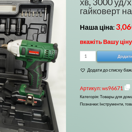
хв, 3000 уд/
гайковерт на
3,0
Наша ціна:
вкажіть Вашу ціну
Інструменти
Додати
на
Додати до списку баж
акумуляторах
1350
об/
Артикул:
ws96671
хв,
Категорія:
Товары для дома
3000
Позначки:
Інструменти
,
тов
уд/
хв
Boxer